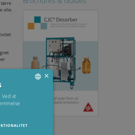
Brochures & Guides
 tørre
 olie.
ivitet
egnet
mer
×
mfri
s
ENGLISH
 Ved at
stemmelse
DANISH
POLISH
SPANISH
KTIONALITET
FRENCH