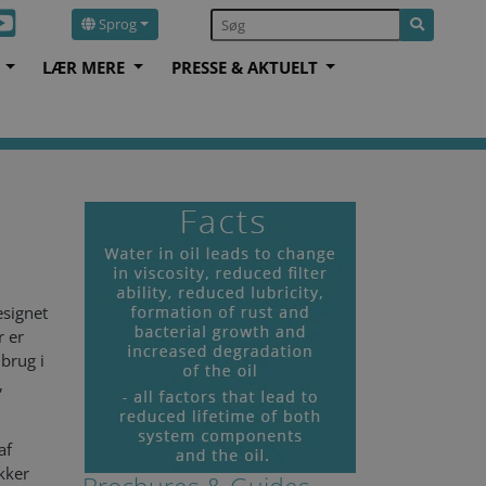
Sprog
S
LÆR MERE
PRESSE & AKTUELT
esignet
r er
 brug i
,
af
ækker