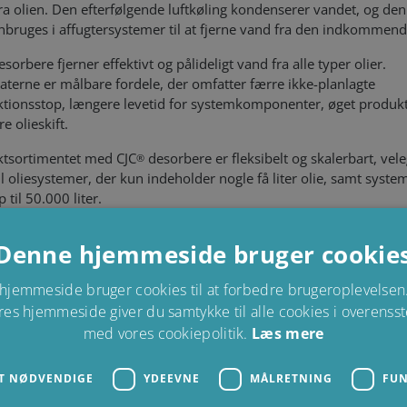
ra olien. Den efterfølgende luftkøling kondenserer vandet, og den
enbruges i affugtersystemer til at fjerne vand fra den indkommende
sorbere fjerner effektivt og pålideligt vand fra alle typer olier.
aterne er målbare fordele, der omfatter færre ikke-planlagte
tionsstop, længere levetid for systemkomponenter, øget produkt
e olieskift.
tsortimentet med CJC
desorbere er fleksibelt og skalerbart, vel
®
il oliesystemer, der kun indeholder nogle få liter olie, samt syste
 til 50.000 liter.
sorbere er kendt for at være affugtersystemer, der sikrer proble
Denne hjemmeside bruger cookie
af oliesystemer i stålværker, papirfabrikker og meget mere.
hjemmeside bruger cookies til at forbedre brugeroplevelsen.
hvordan andre kunder har fordel af CJC® - Klik for at
res hjemmeside giver du samtykke til alle cookies i overens
loade
med vores cookiepolitik.
Læs mere
 cases på engelsk:
T NØDVENDIGE
YDEEVNE
MÅLRETNING
FUN