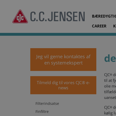
BÆREDYGTI
CAREER
K
cjc.dk
Produkter
Desorbere, vandudtrækning
de
Jeg vil gerne kontaktes af
en systemekspert
CJC
de
®
til at
Tilmeld dig til vores CJC® e-
olie m
news
tilfæl
uanset
Filterindsatse
CJC
d
®
Finfiltre
kølig 