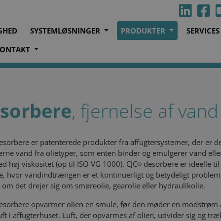
GHED
SYSTEMLØSNINGER
PRODUKTER
SERVICE
ONTAKT
sorbere
, fjernelse af vand
sorbere er patenterede produkter fra affugtersystemer, der er d
 fjerne vand fra olietyper, som enten binder og emulgerer vand elle
ed høj viskositet (op til ISO VG 1000). CJC
desorbere er ideelle til
®
de, hvor vandindtrængen er et kontinuerligt og betydeligt problem
 om det drejer sig om smøreolie, gearolie eller hydraulikolie.
esorbere opvarmer olien en smule, før den møder en modstrøm 
luft i affugterhuset. Luft, der opvarmes af olien, udvider sig og tr