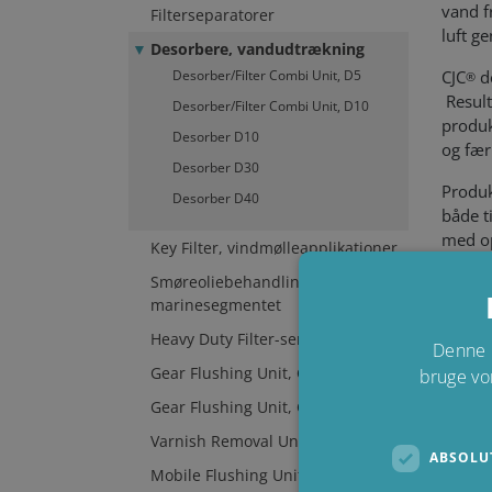
vand f
Filterseparatorer
luft g
Desorbere, vandudtrækning
Desorber/Filter Combi Unit, D5
CJC
de
®
Result
Desorber/Filter Combi Unit, D10
produk
Desorber D10
og færr
Desorber D30
Produk
Desorber D40
både t
med op
Key Filter, vindmølleapplikationer
CJC
de
Smøreoliebehandling til motorer i
®
marinesegmentet
drift 
Heavy Duty Filter-serien
Denne 
Lær, 
Gear Flushing Unit, GFU Multistay
bruge vo
down
Gear Flushing Unit, GFU Multistay
Varnish Removal Unit, VRU
Kunde
ABSOLU
Mobile Flushing Unit, MFU