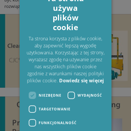
używa
rozwiązaniem dla optymalnej konserwacji oleju.
ENGLISH
plików
DANISH
cookie
POLISH
SPANISH
Ta strona korzysta z plików cookie,
aby zapewnić lepszą wygodę
FRENCH
użytkowania. Korzystając z tej strony,
wyrażasz zgodę na używanie przez
nas wszystkich plików cookie
zgodnie z warunkami naszej polityki
plików cookie.
Dowiedz się więcej
NIEZBĘDNE
WYDAJNOŚĆ
TARGETOWANIE
FUNKCJONALNOŚĆ