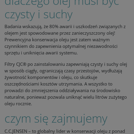
dlaczego olej musi być
czysty i suchy
Badania wskazują, że 80% awarii i uszkodzeń związanych z
olejem jest spowodowane przez zanieczyszczony olej!
Prewencyjna konserwacja oleju jest zatem ważnym
czynnikiem do zapewnienia optymalnej niezawodności
sprzętu i uniknięcia awarii systemu.
Filtry CJC® po zainstalowaniu zapewniają czysty i suchy olej
w sposób ciągły, ograniczają czasy przestojów, wydłużają
żywotność komponentów i oleju, co skutkuje
oszczędnościami kosztów utrzymania. A wszystko to
prowadzi do zmniejszenia oddziaływania na środowisko
naturalne, ponieważ pozwala uniknąć wielu litrów zużytego
oleju rocznie.
czym się zajmujemy
C.C.JENSEN – to globalny lider w konserwacji oleju z ponad