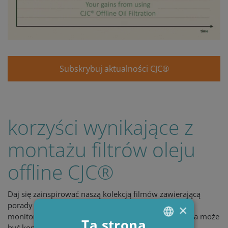
Subskrybuj aktualności CJC®
korzyści wynikające z
montażu filtrów oleju
offline CJC®
Daj się zainspirować naszą kolekcją filmów zawierającą
porady montażu, wymiany wkładów filtrów CJC®,
×
monitorowania stanu oleju itd. i dowiedz się, jak łatwa może
Ta strona
być konserwacja oleju z CJC® — twoim naturalnym