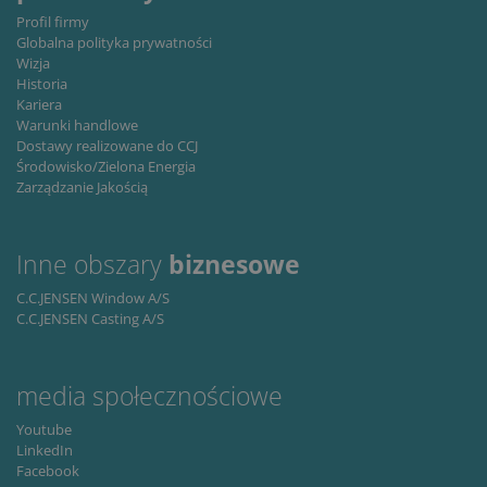
type
Profil firmy
lastExternalReferrer
Local
Globalna polityka prywatności
storage
Wizja
lastExternalReferrerTime
Local
Historia
storage
Kariera
Warunki handlowe
Dostawy realizowane do CCJ
Środowisko/Zielona Energia
Zarządzanie Jakością
/
Okres
Inne obszary
biznesowe
Nazwa
Opis
Domena
przechowywania
C.C.JENSEN Window A/S
_ga
1 rok 1 miesiąc
This
Google
Okres
Nazwa
/ Domena
Opis
cookie
LLC
C.C.JENSEN Casting A/S
przechowywania
name is
.cjc.dk
associated
_fbp
3 miesiące
Used by Meta
Meta Platform
with
to deliver a
Inc.
Google
series of
.cjc.dk
media społecznościowe
Universal
advertisement
Analytics -
products such
which is a
as real time
Youtube
significant
bidding from
LinkedIn
update to
third party
Google's
Facebook
advertisers
more