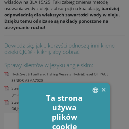
wkładów na BLA 15/25. Taki zabieg zmienia metodę
usuwania wody z oleju z absorpcji na koalulację,
bardziej
odpowiednią dla większych zawartości wody w oleju.
Dzięku temu odniżane są nakłady ponoszone na
utrzymanie ruchu!
Dowiedz się, jakie korzyści odnoszą inni klienci
dzięki CJC® - kliknij, aby pobrać
Sprawy klientów w języku angielskim:
Hydr.Syst & FuelTank_Fishing Vessels_Hydr&Diesel Oil_PAUL
SENIOR_ASMA7020
×
Steam Driven Gas Boiler_Turbo-vane_Turbine Oil_Corus
Ijmuiden_ASIN5065
Ta strona
Steering System_Water Jet_Ferry_Hydraulic
używa
ENGLISH
Oil_HJOERUNGAVAAG_ASMA7003
plików
DANISH
cookie
POLISH