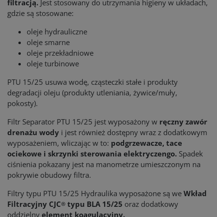
filtracją.
Jest stosowany do utrzymania higieny w układach,
gdzie są stosowane:
oleje hydrauliczne
oleje smarne
oleje przekładniowe
oleje turbinowe
PTU 15/25 usuwa wodę, cząsteczki stałe i produkty
degradacji oleju (produkty utleniania, żywice/muły,
pokosty).
Filtr Separator PTU 15/25 jest wyposażony w
ręczny zawór
drenażu wody
i jest również dostępny wraz z dodatkowym
wyposażeniem, wliczając w to:
podgrzewacze, tace
ociekowe i skrzynki sterowania elektryczengo.
Spadek
ciśnienia pokazany jest na manometrze umieszczonym na
pokrywie obudowy filtra.
Filtry typu PTU 15/25 Hydraulika wyposażone są we
Wkład
Filtracyjny CJC
typu BLA 15/25
oraz dodatkowy
®
oddzielny
element koagulacyjny.