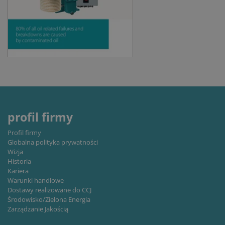
CookieScriptConsent
1 miesiąc
Thi
CookieScript
is 
www.cjc.dk
Coo
Scr
ser
re
vis
coo
con
pre
It i
nec
for
Scr
coo
profil firmy
ban
wo
Profil firmy
pro
Globalna polityka prywatności
Storage declaration
Wizja
Historia
Storage
Kariera
Nazwa
Opis
type
Warunki handlowe
Dostawy realizowane do CCJ
lastExternalReferrer
Local
storage
Środowisko/Zielona Energia
Zarządzanie Jakością
lastExternalReferrerTime
Local
storage