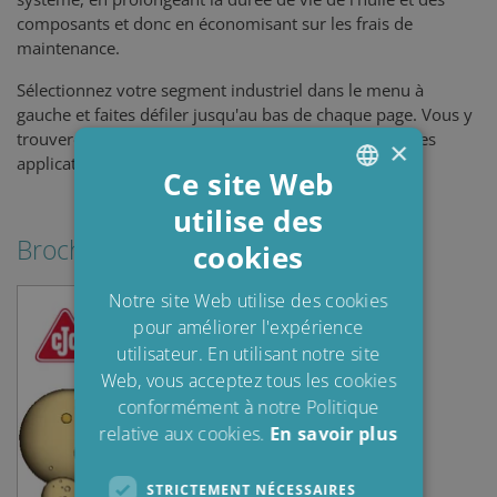
composants et donc en économisant sur les frais de
maintenance.
Sélectionnez votre segment industriel dans le menu à
gauche et faites défiler jusqu'au bas de chaque page. Vous y
trouverez notre vaste bibliothèque dédiée à l'étude des
×
applications (PDF).
Ce site Web
utilise des
ENGLISH
Brochures & Guides
cookies
DANISH
POLISH
Notre site Web utilise des cookies
pour améliorer l'expérience
SPANISH
utilisateur. En utilisant notre site
FRENCH
Web, vous acceptez tous les cookies
conformément à notre Politique
relative aux cookies.
En savoir plus
STRICTEMENT NÉCESSAIRES