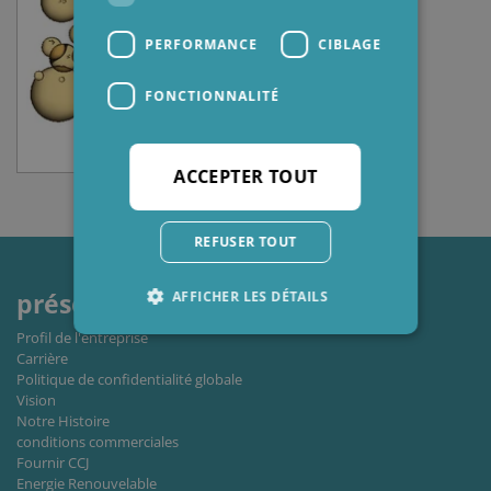
PERFORMANCE
CIBLAGE
FONCTIONNALITÉ
ACCEPTER TOUT
REFUSER TOUT
AFFICHER LES DÉTAILS
présentation
Profil de l'entreprise
Carrière
Politique de confidentialité globale
Strictement nécessaires
Performance
Vision
Ciblage
Fonctionnalité
Notre Histoire
conditions commerciales
Les cookies strictement nécessaires habilitent
Fournir CCJ
des fonctionnalités de base du site Web telles
Energie Renouvelable
que la connexion des utilisateurs et la gestion