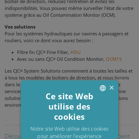
boîtier de direction, réduisez l'entretien et évitez les
indisponibilités. Vous pouvez même surveiller l'état de votre
système grâce au Oil Contamination Monitor (OCM).
Vos solutions
Pour les systèmes hydrauliques sur navires à passagers et
rouliers, voici ce dont vous aurez besoin :
Filtre fin CJC
Fine Filter,
HDU
®
Avec ou sans CJC
Oil Condition Monitor,
OCM15
®
Les CJC
System Solutions conviennent à toutes les tailles et
®
à tous les modèles de boîtiers de direction, et nous livrons
dans le monde entier. En étroite collaboration avec les
×
services techniques, nous aidons à sélectionner la bonne
Ce site Web
solution en fonction du type de système et des conditions
utilise des
environnementales.
ENGLISH
cookies
DANISH
POLISH
Notre site Web utilise des cookies
Découvrez comment d'autres clients bénéficient
pour améliorer l'expérience
SPANISH