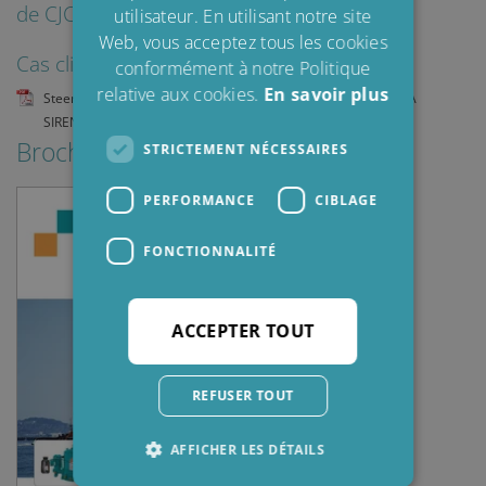
de CJC® - Cliquez pour télécharger
utilisateur. En utilisant notre site
FRENCH
Web, vous acceptez tous les cookies
Cas clients en anglais:
conformément à notre Politique
relative aux cookies.
En savoir plus
Steering Gear_RotaryVane_RollsRoyceTenfjord_HydrOil_DANA
SIRENA_ASMA7024
Brochures & Guides
STRICTEMENT NÉCESSAIRES
PERFORMANCE
CIBLAGE
FONCTIONNALITÉ
ACCEPTER TOUT
REFUSER TOUT
AFFICHER LES DÉTAILS