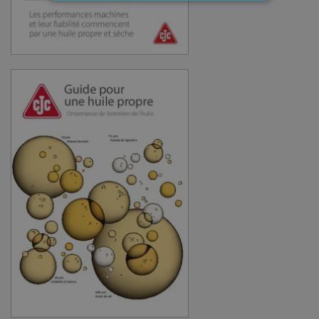
Strictement nécessaires
Performance
Ciblage
Fonctionnalité
Les cookies strictement nécessaires habilitent
des fonctionnalités de base du site Web telles
que la connexion des utilisateurs et la gestion
des comptes. Le site Web ne peut pas être utilisé
correctement sans les cookies strictement
nécessaires.
Fournisseur
Nom
Expiration
Descripti
/ Domaine
li_gc
6 mois
Used to
LinkedIn
store gues
Corporation
consent t
.linkedin.com
the use of
cookies fo
non-
essential
purposes
CookieScriptConsent
1 mois
This cooki
CookieScript
is used by
www.cjc.dk
Cookie-
Script.co
service to