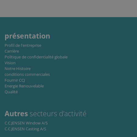
remembe
visitor
cookie
consent
preferenc
It is
necessary
for Cookie
présentation
Script.co
cookie
Profil de l'entreprise
banner to
work
Carrière
properly.
Politique de confidentialité globale
Vision
Storage declaration
Notre Histoire
conditions commerciales
Storage
Nom
Description
Fournir CCJ
type
Energie Renouvelable
lastExternalReferrer
Local
Qualité
storage
lastExternalReferrerTime
Local
storage
Autres
secteurs d’activité
C.C.JENSEN Window A/S
C.C.JENSEN Casting A/S