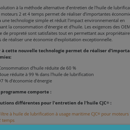
solution à la méthode alternative d’entretien de l'huile de lubrifica
s moteurs 2 et 4 temps permet de réaliser d’importantes économi
à une technologie simple et réduit l'impact environnemental en
ant la consommation d'énergie et d'huile. Les exigences des OE
e de propreté sont satisfaites tout en permettant aux propriétaire
s de réaliser une économie d'exploitation exceptionnelle.
r à cette nouvelle technologie permet de réaliser d’import
mies:
Consommation d'huile réduite de 60 %
Boue réduite à 99 % dans l'huile de lubrification
97 %
d’économie d'énergie
 programme comporte :
lutions différentes pour l'entretien de l'huile CJC
:
®
Filtre à huile de lubrification à usage maritime CJC
pour moteurs 
®
2 temps
à croisillon, à vitesse lente, jusqu'à 20 000 kW