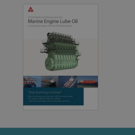
iency across websites
 how the end user uses the
visiting the said website.
he website via social
ctioning of this website.