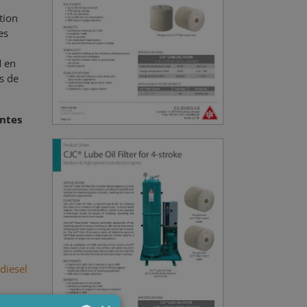
tion
es
M en
s de
antes
diesel