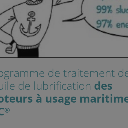
ogramme de traitement d
huile de lubrification
des
teurs à usage maritim
C
®