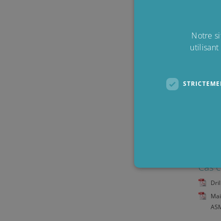
Notre si
utilisan
STRICTEME
Décou
Cliqu
Cas c
Dri
Mai
Les cookies strictement néce
AS
comptes. Le site Web ne peut