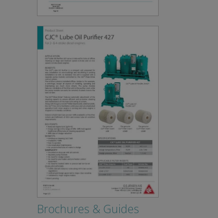
n-essential purposes
mber visitor cookie
om cookie banner to work
Description
 which is a significant
 cookie is used to
real time bidding from
Brochures & Guides
umber as a client
to calculate visitor,