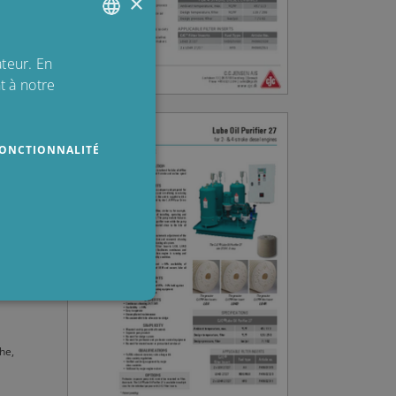
×
diesel
ENGLISH
ateur. En
t à notre
DANISH
POLISH
SPANISH
ONCTIONNALITÉ
FRENCH
he,
tilisateurs et la gestion des