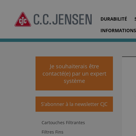
DURABILITÉ
INFORMATIONS
cjc.dk
Produits
Traitement de l'huile de lubrificatio
Je souhaiterais être
contacté(e) par un expert
système
S’abonner à la newsletter CJC
Cartouches Filtrantes
Filtres Fins