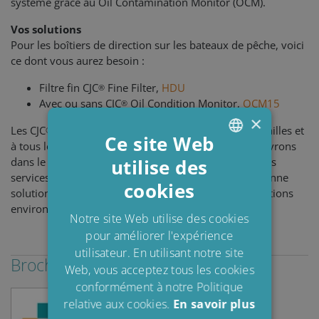
système grâce au Oil Contamination Monitor (OCM).
Vos solutions
Pour les boîtiers de direction sur les bateaux de pêche, voici
ce dont vous aurez besoin :
Filtre fin CJC
Fine Filter,
HDU
®
Avec ou sans CJC
Oil Condition Monitor,
OCM15
®
×
Les CJC
System Solutions conviennent à toutes les tailles et
®
Ce site Web
à tous les modèles de boîtiers de direction, et nous livrons
dans le monde entier. En étroite collaboration avec les
utilise des
ENGLISH
services techniques, nous aidons à sélectionner la bonne
cookies
DANISH
solution en fonction du type de système et des conditions
environnementales.
POLISH
Notre site Web utilise des cookies
pour améliorer l'expérience
SPANISH
utilisateur. En utilisant notre site
FRENCH
Brochures & Guides
Web, vous acceptez tous les cookies
conformément à notre Politique
relative aux cookies.
En savoir plus