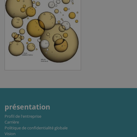
des fonctionnalités de base du site Web telles
que la connexion des utilisateurs et la gestion
des comptes. Le site Web ne peut pas être utilisé
correctement sans les cookies strictement
nécessaires.
Fournisseur
Nom
Expiration
Descripti
/ Domaine
li_gc
6 mois
Used to
LinkedIn
store gues
Corporation
consent t
.linkedin.com
the use of
cookies fo
non-
essential
purposes
CookieScriptConsent
1 mois
This cooki
CookieScript
is used by
www.cjc.dk
Cookie-
Script.co
service to
présentation
remembe
visitor
cookie
Profil de l'entreprise
consent
Carrière
preferenc
Politique de confidentialité globale
It is
necessary
Vision