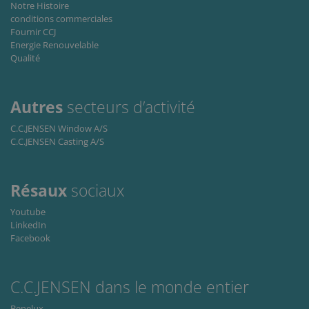
for Cookie
Notre Histoire
Script.co
conditions commerciales
cookie
banner to
Fournir CCJ
work
Energie Renouvelable
properly.
Qualité
Storage declaration
Storage
Nom
Description
Autres
secteurs d’activité
type
lastExternalReferrer
Local
C.C.JENSEN Window A/S
storage
C.C.JENSEN Casting A/S
lastExternalReferrerTime
Local
storage
Résaux
sociaux
Youtube
LinkedIn
Facebook
Fournisseur
Nom
Expiration
Description
/ Domaine
Fournisseur /
Nom
Expiration
Description
C.C.JENSEN dans le monde entier
_ga
1 an 1
This cookie
Google LLC
Domaine
mois
name is
.cjc.dk
associated
_fbp
3 mois
Used by Meta
Meta Platform
Benelux