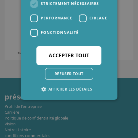
STRICTEMENT NÉCESSAIRES
PERFORMANCE
CIBLAGE
FONCTIONNALITÉ
ACCEPTER TOUT
REFUSER TOUT
AFFICHER LES DÉTAILS
présentation
Profil de l'entreprise
Carrière
Strictement nécessaires
Performance
Politique de confidentialité globale
Ciblage
Fonctionnalité
Vision
Notre Histoire
Les cookies strictement nécessaires habilitent
conditions commerciales
des fonctionnalités de base du site Web telles