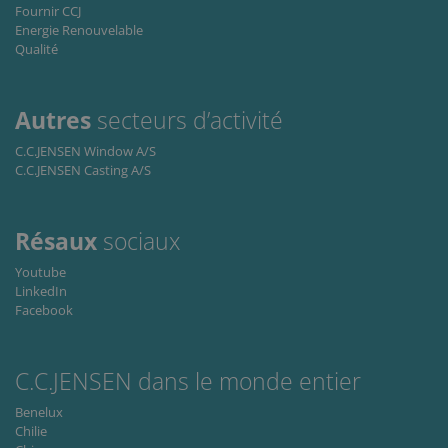
Fournir CCJ
que la connexion des utilisateurs et la gestion
Energie Renouvelable
des comptes. Le site Web ne peut pas être utilisé
correctement sans les cookies strictement
Qualité
nécessaires.
Fournisseur
Nom
Expiration
Descripti
/ Domaine
Autres
secteurs d’activité
li_gc
6 mois
Used to
LinkedIn
C.C.JENSEN Window A/S
store gues
Corporation
consent t
.linkedin.com
C.C.JENSEN Casting A/S
the use of
cookies fo
non-
essential
Résaux
sociaux
purposes
CookieScriptConsent
1 mois
This cooki
CookieScript
Youtube
is used by
www.cjc.dk
LinkedIn
Cookie-
Script.co
Facebook
service to
remembe
visitor
cookie
C.C.JENSEN dans le monde entier
consent
preferenc
It is
Benelux
necessary
Chilie
for Cookie
Script.co