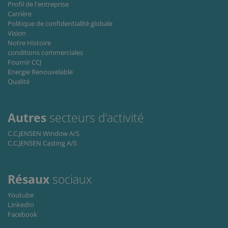
Profil de l'entreprise
Carrière
Les cookies strictement nécessaires habilitent
Politique de confidentialité globale
des fonctionnalités de base du site Web telles
Vision
que la connexion des utilisateurs et la gestion
Notre Histoire
des comptes. Le site Web ne peut pas être utilisé
correctement sans les cookies strictement
conditions commerciales
nécessaires.
Fournir CCJ
Energie Renouvelable
Fournisseur
Nom
Expiration
Descripti
Qualité
/ Domaine
li_gc
6 mois
Used to
LinkedIn
store gues
Corporation
consent t
.linkedin.com
Autres
secteurs d’activité
the use of
cookies fo
C.C.JENSEN Window A/S
non-
essential
C.C.JENSEN Casting A/S
purposes
CookieScriptConsent
1 mois
This cooki
CookieScript
is used by
www.cjc.dk
Résaux
sociaux
Cookie-
Script.co
service to
Youtube
remembe
LinkedIn
visitor
cookie
Facebook
consent
preferenc