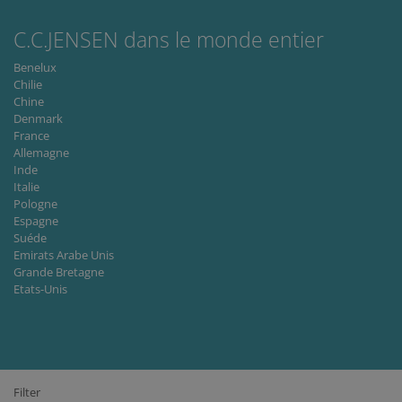
It is
necessary
C.C.JENSEN dans le monde entier
for Cookie
Script.co
cookie
Benelux
banner to
Chilie
work
properly.
Chine
Denmark
Storage declaration
France
Allemagne
Storage
Nom
Description
Inde
type
Italie
lastExternalReferrer
Local
Pologne
storage
Espagne
Suéde
lastExternalReferrerTime
Local
storage
Emirats Arabe Unis
Grande Bretagne
Etats-Unis
Fournisseur
Nom
Expiration
Description
/ Domaine
Fournisseur /
Filter
Nom
Expiration
Description
_ga
1 an 1
This cookie