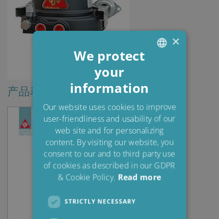
×
We protect
your
ENGLISH
information
DANISH
产品表
POLISH
Our website uses cookies to improve
user-friendliness and usability of our
SPANISH
web site and for personalizing
FRENCH
content. By visiting our website, you
consent to our and to third party use
of cookies as described in our GDPR
& Cookie Policy.
Read more
STRICTLY NECESSARY