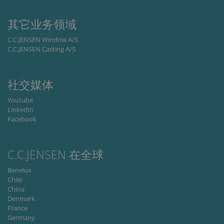
management. The website cannot be used
properly without strictly necessary cookies.
其它业务领域
Provider /
Name
Expiration
Descripti
Domain
C.C.JENSEN Window A/S
C.C.JENSEN Casting A/S
li_gc
6 months
Used to
LinkedIn
store gues
Corporation
consent t
.linkedin.com
the use of
cookies fo
社交媒体
non-
essential
Youtube
purposes
LinkedIn
CookieScriptConsent
1 month
This cooki
CookieScript
Facebook
is used by
www.cjc.dk
Cookie-
Script.co
service to
remembe
C.C.JENSEN 在全球
visitor
cookie
Benelux
consent
preferenc
Chile
It is
China
necessary
Denmark
for Cookie
Script.co
France
cookie
Germany
banner to