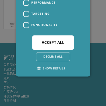
PERFORMANCE
TARGETING
FUNCTIONALITY
ACCEPT ALL
简况
DECLINE ALL
公司简介
SHOW DETAILS
职业机会
全球隐私政策
愿景
历史
Strictly necessary
Performance
贸易情况
供应给 CCJ
Targeting
Functionality
环境保护/绿色能源
质量控制
Strictly necessary cookies allow core website
functionality such as user login and account