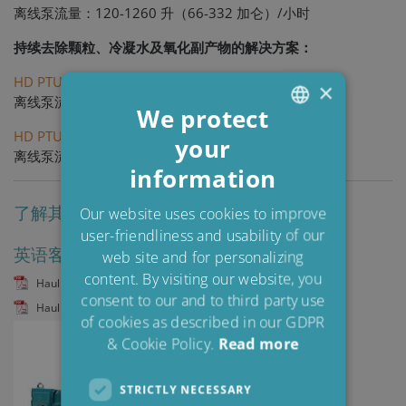
离线泵流量：120-1260 升（66-332 加仑）/小时
持续去除颗粒、冷凝水及氧化副产物的解决方案：
HD PTU 15/12
×
离线泵流量：20-120 升（5-32 加仑）/小时
We protect
HD PTU 15/25
your
ENGLISH
离线泵流量：30-150 升（8-40 加仑）/小时
information
DANISH
POLISH
了解其他客户如何从CJC®中受益–单击下载
Our website uses cookies to improve
user-friendliness and usability of our
SPANISH
英语客户案例:
web site and for personalizing
FRENCH
content. By visiting our website, you
Haul Truck, Caterpillar 794AC, Hydraulic Oil_CCMI4023
consent to our and to third party use
Haul Truck, Komatsu 830E, Hydraulic Oil, Brazil_CCMI4024
of cookies as described in our GDPR
& Cookie Policy.
Read more
STRICTLY NECESSARY