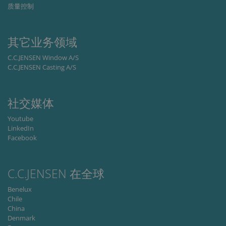
质量控制
functionality such as user login and account
management. The website cannot be used
properly without strictly necessary cookies.
其它业务领域
Provider /
Name
Expiration
Descripti
Domain
C.C.JENSEN Window A/S
li_gc
6 months
Used to
LinkedIn
C.C.JENSEN Casting A/S
store gues
Corporation
consent t
.linkedin.com
the use of
cookies fo
non-
社交媒体
essential
purposes
Youtube
CookieScriptConsent
1 month
This cooki
CookieScript
LinkedIn
is used by
www.cjc.dk
Facebook
Cookie-
Script.co
service to
remembe
visitor
C.C.JENSEN 在全球
cookie
consent
Benelux
preferenc
It is
Chile
necessary
China
for Cookie
Script.co
Denmark
cookie