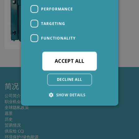
PERFORMANCE
TARGETING
FUNCTIONALITY
ACCEPT ALL
DECLINE ALL
简况
SHOW DETAILS
公司简介
职业机会
全球隐私政策
愿景
Strictly necessary
Performance
历史
贸易情况
Targeting
Functionality
供应给 CCJ
环境保护/绿色能源
Strictly necessary cookies allow core website