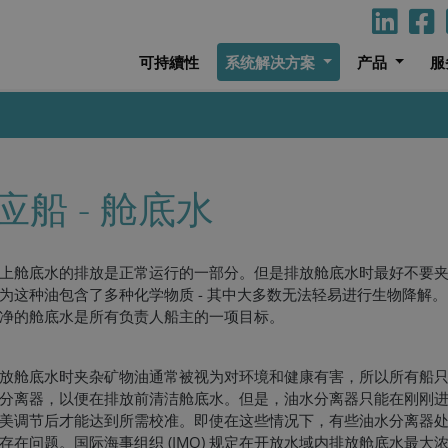
可持續性
系统解决方案
产品
服
应船 - 舱底水
上舱底水的排放是正常运行的一部分。但是排放舱底水时最好不要
为这种油包含了多种化学物质 - 其中大多数无法轻易进行生物降解
净的舱底水是所有负责人船主的一项目标。
放舱底水时夹杂矿物油通常被视为对环境和健康有害，所以所有船
分离器，以便在排放前清洁舱底水。但是，油水分离器只能在刚刚
美调节后才能达到所需校准。即使在这些情况下，有些油水分离器
存在问题。国际海事组织 (IMO) 规定在开放水域内排放舱底水最大