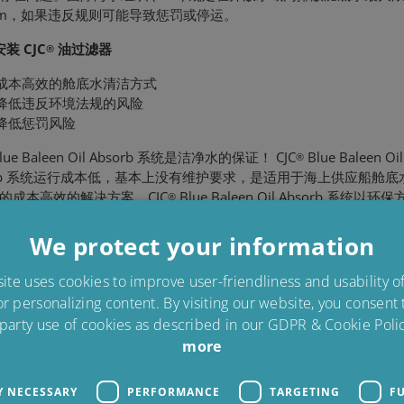
ppm，如果违反规则可能导致惩罚或停运。
安装 CJC
油过滤器
®
成本高效的舱底水清洁方式
降低违反环境法规的风险
降低惩罚风险
lue Baleen Oil Absorb 系统是洁净水的保证！ CJC
Blue Baleen Oil
®
orb 系统运行成本低，基本上没有维护要求，是适用于海上供应船舱底
的成本高效的解决方案。CJC
Blue Baleen Oil Absorb 系统以环
®
底水的高效净化。基于使用专门研制的正在申请专利的填充物实现
，该系统可将舱底水中的油分吸收到 5 ppm 以下，确保船舶的环保
We protect your information
te uses cookies to improve user-friendliness and usability 
决方案
or personalizing content. By visiting our website, you consent
应船上的舱底水，您需要：
 party use of cookies as described in our GDPR & Cookie Polic
CJC
Blue Baleen Oil Absorb
more
®
lue Baleen 系统解决方案适用于所有供应船尺寸，我们可以根据要
Y NECESSARY
PERFORMANCE
TARGETING
F
货。通过与技术组织的紧密合作，我们可以根据系统类型和环境条