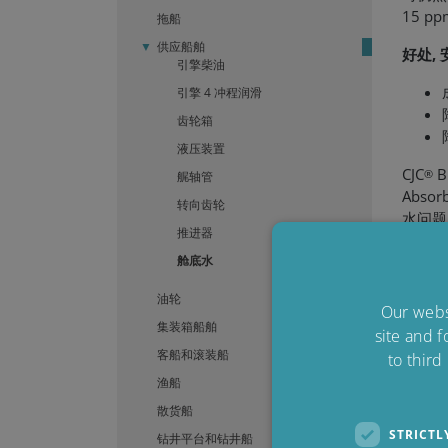
15 
拖船
供应船舶
好处, 
引擎柴油
引擎 4 冲程润滑
齿轮箱
液压装置
CJC
B
®
艉轴管
Abs
转向齿轮
水问题
推进器
现了舱
舱底水
收原理
行。
油轮
Our websi
您的解
集装箱船舶
site and f
对于供
客船和滚装船
to third
渔船
散货船
CJC
B
®
STRICTL
钻井平台和钻井船
全球发