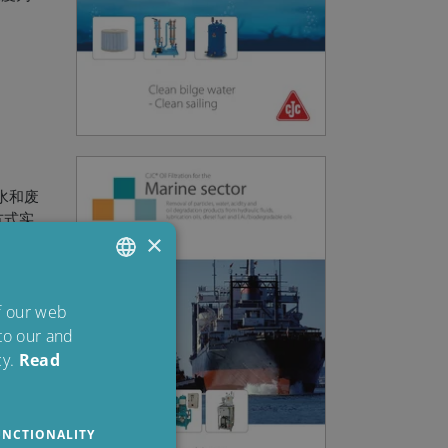
水和废
保方式实
×
的独特吸
型运
ENGLISH
of our web
 to our and
DANISH
y.
Read
POLISH
SPANISH
求进行
UNCTIONALITY
FRENCH
件帮助选