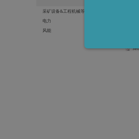
择正
采矿设备&工程机械等
电力
了解
风能
英语
Sei
Strictly necessary cookies 
without strictly necessary c
P
Name
li_gc
L
C
.
CookieScriptConsent
C
w
Storage declaration