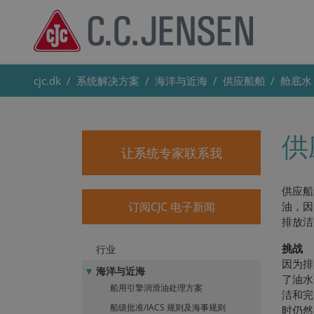
cjc.dk
系统解决方案
海洋与近海
供应船舶
舱底水
供
让系统专家联系我
供应船
订阅CJC 电子新闻
油，因
排放洁
挑战
行业
因为排
海洋与近海
了油水
船用引擎润滑油处理方案
洁和完
船级批准/IACS 规则及海事规则
时仍然