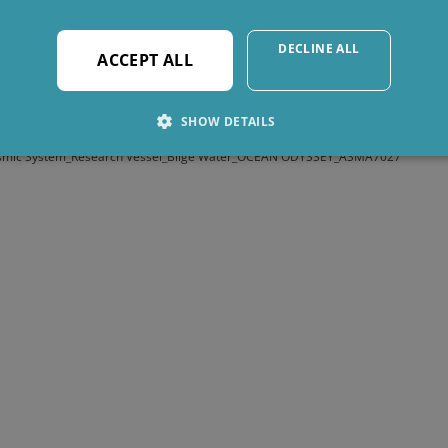
确的解决方案。
DECLINE ALL
ACCEPT ALL
其他客户如何从CJC®中受益–单击下载
客户案例:
SHOW DETAILS
smic System_Research Vessel_Bilge Water_OCEAN ODYSSEY_ASMA7027
Strictly necessary
Performance
Targeting
Functionality
allow core website functionality such as user login and account management. The webs
ookies.
rovider /
Expiration
Description
Domain
6 months
Used to store guest consent to the use of cookies for no
inkedIn
orporation
linkedin.com
1 month
This cookie is used by Cookie-Script.com service to reme
ookieScript
consent preferences. It is necessary for Cookie-Script.c
ww.cjc.dk
properly.