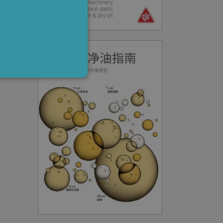
ite cannot be used properly
n-essential purposes
mber visitor cookie
om cookie banner to work