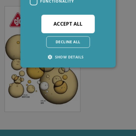
FUNCTIONALITY
ACCEPT ALL
DECLINE ALL
SHOW DETAILS
Strictly necessary
Performance
Targeting
Functionality
Strictly necessary cookies allow core website
functionality such as user login and account
management. The website cannot be used
properly without strictly necessary cookies.
Provider /
Name
Expiration
Descripti
Domain