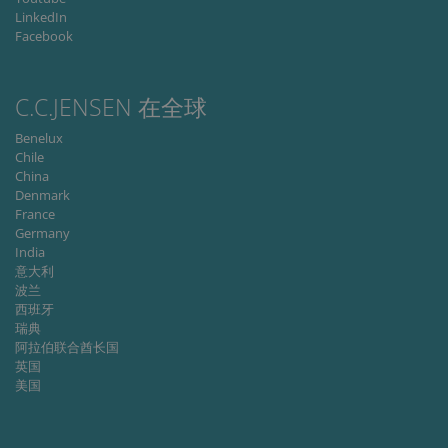
type
LinkedIn
lastExternalReferrer
Local
Facebook
storage
lastExternalReferrerTime
Local
storage
C.C.JENSEN 在全球
Benelux
Chile
China
Denmark
Provider
France
Name
/
Expiration
Description
Provider /
Domain
Germany
Name
Expiration
Description
Domain
India
_ga
1 year 1
This cookie
Google
意大利
month
name is
_fbp
LLC
3 months
Used by Meta
Meta Platform
associated
.cjc.dk
to deliver a
波兰
Inc.
with Google
series of
.cjc.dk
西班牙
Universal
advertisement
瑞典
Analytics -
products such
which is a
as real time
阿拉伯联合酋长国
significant
bidding from
英国
update to
third party
美国
Google's
advertisers
more
commonly
_gcl_au
3 months
Used by
Google LLC
used
Google
.cjc.dk
analytics
AdSense for