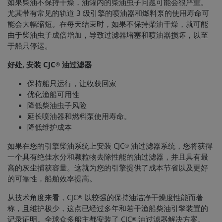
如果柴油不保持干燥，油罐内的柴油虫子问题可能会很严重。
尤其带有常见的轨道 3 级引擎的喷油器和燃料泵的使用寿命可
能会大幅缩短。在每天结束时，如果不保持柴油干燥，就可能
由于柴油虫子成倍增加，导致过滤器堵塞和喷油器损坏，以至
于船只停运。
好处, 安装 CJC
油过滤器
®
保持船只运行，让收获回家
优化渔船可用性
降低柴油虫子风险
延长喷油器和燃料泵使用寿命。
降低维护成本
如果在您的引擎柴油系统上安装 CJC
油过滤器系统，您将获得
®
一个具有绝佳水分和颗粒物去除性能的油过滤器，并且具有最
高的灰尘捕获容量。这就为您的引擎提供了成本节省以及更好
的可靠性，船舶效率提高。
从技术角度来看，CJC
以较强的保持油洁净干燥度性能而著
®
称，且维护极少，这点已经过多年和若干渔船柴油引擎装置的
记录证明。全球众多船主都安装了 CJC
油过滤器解决方案。
®