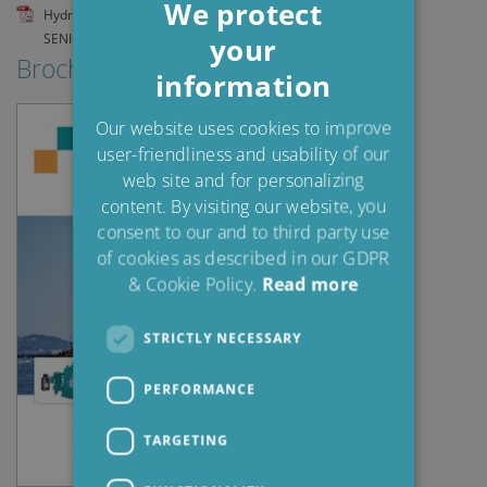
We protect
Hydr.Syst & FuelTank_Fishing Vessels_Hydr&Diesel Oil_PAUL
SENIOR_ASMA7020
your
ENGLISH
Brochures & Guides
information
DANISH
POLISH
Our website uses cookies to improve
user-friendliness and usability of our
SPANISH
web site and for personalizing
FRENCH
content. By visiting our website, you
consent to our and to third party use
of cookies as described in our GDPR
& Cookie Policy.
Read more
STRICTLY NECESSARY
PERFORMANCE
TARGETING