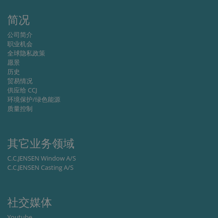
li_gc
6 months
Used to
LinkedIn
store gues
Corporation
consent t
.linkedin.com
简况
the use of
cookies fo
公司简介
non-
essential
职业机会
purposes
全球隐私政策
愿景
CookieScriptConsent
1 month
This cooki
CookieScript
is used by
www.cjc.dk
历史
Cookie-
贸易情况
Script.co
供应给 CCJ
service to
remembe
环境保护/绿色能源
visitor
质量控制
cookie
consent
preferenc
It is
necessary
其它业务领域
for Cookie
Script.co
C.C.JENSEN Window A/S
cookie
banner to
C.C.JENSEN Casting A/S
work
properly.
Storage declaration
社交媒体
Storage
Name
Description
Youtube