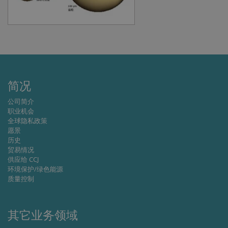
Provider /
Name
Expiration
Descripti
Domain
li_gc
6 months
Used to
LinkedIn
store gues
Corporation
consent t
.linkedin.com
the use of
cookies fo
non-
essential
简况
purposes
CookieScriptConsent
1 month
This cooki
CookieScript
公司简介
is used by
www.cjc.dk
职业机会
Cookie-
Script.co
全球隐私政策
service to
愿景
remembe
历史
visitor
cookie
贸易情况
consent
供应给 CCJ
preferenc
环境保护/绿色能源
It is
necessary
质量控制
for Cookie
Script.co
cookie
banner to
其它业务领域
work
properly.