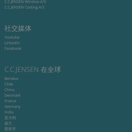
C.C.JENSEN Window A/S
Storage declaration
C.C.JENSEN Casting A/S
Storage
Name
Description
type
社交媒体
lastExternalReferrer
Local
storage
Youtube
lastExternalReferrerTime
Local
LinkedIn
storage
Facebook
C.C.JENSEN 在全球
Provider
Benelux
Name
/
Expiration
Description
Chile
Provider /
Domain
Name
Expiration
Description
China
Domain
Denmark
_ga
1 year 1
This cookie
Google
month
name is
_fbp
LLC
3 months
Used by Meta
Meta Platform
France
associated
.cjc.dk
to deliver a
Inc.
Germany
with Google
series of
.cjc.dk
Universal
India
advertisement
Analytics -
products such
意大利
which is a
as real time
波兰
significant
bidding from
update to
西班牙
third party