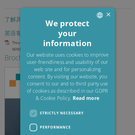
×
了解其他客户如何从CJC®中受益–单击下载
We protect
your
ENGLISH
英语客户案例:
information
DANISH
Thrusters Rolls Royce & Cranes_Drilling Rig_Hydr Oil_WEST
VENTURE_ASOF8000
POLISH
Our website uses cookies to improve
Brochures & Guides
user-friendliness and usability of our
SPANISH
web site and for personalizing
FRENCH
content. By visiting our website, you
consent to our and to third party use
of cookies as described in our GDPR
& Cookie Policy.
Read more
STRICTLY NECESSARY
PERFORMANCE