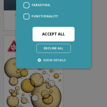
TARGETING
FUNCTIONALITY
ACCEPT ALL
DECLINE ALL
SHOW DETAILS
Strictly necessary
Performance
Targeting
Functionality
Strictly necessary cookies allow core website
functionality such as user login and account
management. The website cannot be used
properly without strictly necessary cookies.