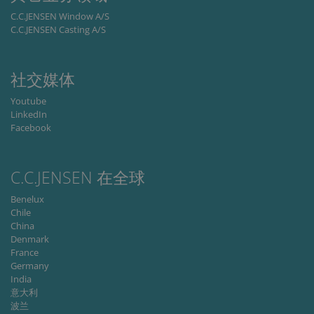
Cookie-
Script.co
C.C.JENSEN Window A/S
service to
C.C.JENSEN Casting A/S
remembe
visitor
cookie
consent
preferenc
社交媒体
It is
necessary
Youtube
for Cookie
Script.co
LinkedIn
cookie
Facebook
banner to
work
properly.
C.C.JENSEN 在全球
Storage declaration
Benelux
Storage
Name
Description
type
Chile
China
lastExternalReferrer
Local
Denmark
storage
France
lastExternalReferrerTime
Local
Germany
storage
India
意大利
波兰