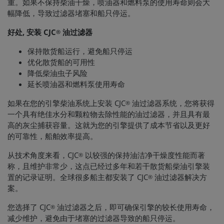
重。如果不保持柴油干燥，喷油器和燃料泵的使用寿命则会大
幅降低，导致过滤器堵塞和船只停运。
好处, 安装 CJC
油过滤器
®
保持散货船运行，避免船只停运
优化散货船的可用性
降低柴油虫子风险
延长喷油器和燃料泵使用寿命
如果在您的引擎柴油系统上安装 CJC
油过滤器系统，您将获得
®
一个具有绝佳水分和颗粒物去除性能的油过滤器，并且具有最
高的灰尘捕获容量。这就为您的引擎提供了成本节省以及更好
的可靠性，船舶效率提高。
从技术角度来看，CJC
以较强的保持油洁净干燥度性能而著
®
称，且维护非常少，这点已经过多年和若干散货船柴油引擎装
置的记录证明。全球很多船主都安装了 CJC
油过滤器解决方
®
案。
您选择了 CJC
油过滤器之后，即可确保引擎的较长使用寿命，
®
减少维护，避免由于堵塞的过滤器导致的船只停运。