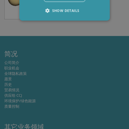
SHOW DETAILS
Strictly necessary
Performance
Targeting
Functionality
Strictly necessary cookies allow core website
简况
functionality such as user login and account
management. The website cannot be used
公司简介
properly without strictly necessary cookies.
职业机会
全球隐私政策
Provider /
Name
Expiration
Descripti
Domain
愿景
历史
li_gc
6 months
Used to
LinkedIn
贸易情况
store gues
Corporation
consent t
.linkedin.com
供应给 CCJ
the use of
环境保护/绿色能源
cookies fo
质量控制
non-
essential
purposes
CookieScriptConsent
1 month
This cooki
CookieScript
其它业务领域
is used by
www.cjc.dk