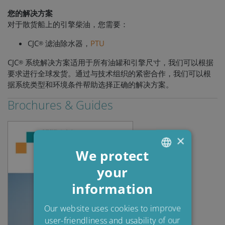
您的解决方案
对于散货船上的引擎柴油，您需要：
CJC
滤油除水器，
PTU
®
CJC
系统解决方案适用于所有油罐和引擎尺寸，我们可以根据
®
要求进行全球发货。通过与技术组织的紧密合作，我们可以根
据系统类型和环境条件帮助选择正确的解决方案。
Brochures & Guides
×
We protect
your
ENGLISH
information
DANISH
POLISH
Our website uses cookies to improve
user-friendliness and usability of our
SPANISH