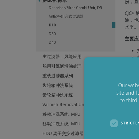
解吸塔, 除水
份，直
Desorber/Filter Combi Unit, D5
CJC
解
®
解吸塔-组合式过滤器
油，也
D10
水平。
D30
主要应
D40
主过滤器，风能应用
船用引擎润滑油处理
重载过滤器系列
Our websi
齿轮箱冲洗系统
特点
site and f
齿轮箱冲洗系统
to third
Varnish Removal Unit, VRU
移动冲洗系统, MFU
STRICTL
移动冲洗系统, MFU
HDU 离子交换过滤器