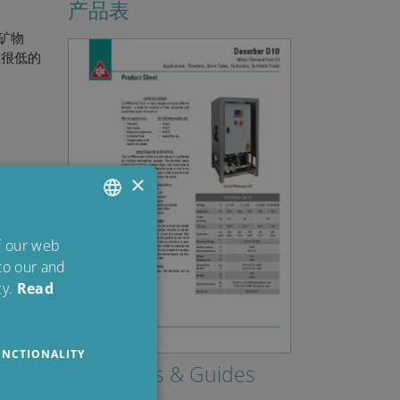
产品表
矿物
在很低的
×
ENGLISH
of our web
 to our and
DANISH
y.
Read
POLISH
SPANISH
UNCTIONALITY
FRENCH
Brochures & Guides