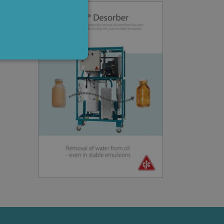
ite cannot be used properly
n-essential purposes
mber visitor cookie
om cookie banner to work
Description