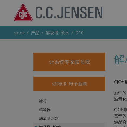
cjc.dk
产品
解吸塔, 除水
D10
解
让系统专家联系我
CJC
®
订阅CJC 电子新闻
油中的
油氧化
滤芯
CJC
解
精滤器
®
基于的
滤油除水器
油品会