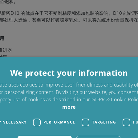
至饱和。
析塔D10 的优点在于它不受到粘度和添加包装的影响。D10 能处理
能处理人造油，甚至可以打破稳定乳化。可以将系统水份含量保持
用
推进器
轴管
液压机
We protect your information
合成液体
有少量油品的小型齿轮
te uses cookies to improve user-friendliness and usability 
or personalizing content. By visiting our website, you consent
 party use of cookies as described in our GDPR & Cookie Polic
能去除甚至是乳化油中的水份
more
延长油品和推进器的使用寿命
防止无法控制的故障并减少维护费用
体积小巧（宽：580mm）-能适合大多数舱口
Y NECESSARY
PERFORMANCE
TARGETING
F