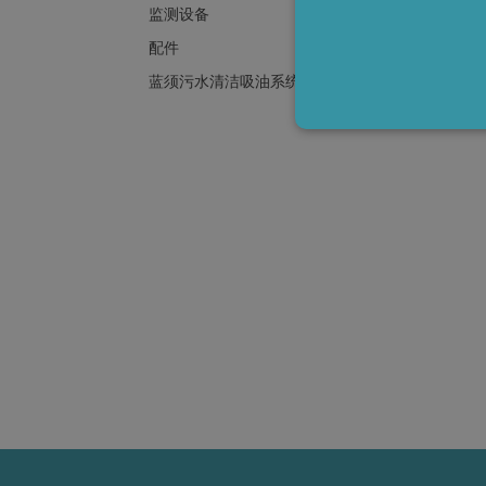
了解
监测设备
配件
英语
蓝须污水清洁吸油系统
Hea
Ste
Strictly necessary cookies 
without strictly necessary c
P
Name
li_gc
L
C
.
CookieScriptConsent
C
w
Storage declaration
Name