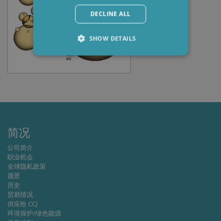
DECLINE ALL
SHOW DETAILS
Strictly necessary
Performance
Targeting
Functionality
Strictly necessary cookies allow core website
functionality such as user login and account
management. The website cannot be used
简况
properly without strictly necessary cookies.
Provider /
公司简介
Name
Expiration
Descripti
Domain
职业机会
全球隐私政策
li_gc
6 months
Used to
LinkedIn
store gues
愿景
Corporation
consent t
.linkedin.com
历史
the use of
贸易情况
cookies fo
non-
供应给 CCJ
essential
环境保护/绿色能源
purposes