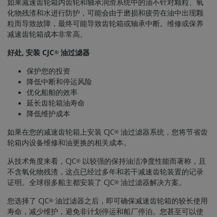
如果减速齿轮箱内齿轮和轴承润滑系统中的油不针对颗粒、氧
化物残渣和水进行防护，可能会由于磨损和疲劳在油中出现颗
粒而导致故障，最终可能导致齿轮箱或轴承中断。维修或保养
减速齿轮箱成本非常高。
好处, 安装 CJC
油过滤器
®
保护您的投资
降低中断和停运风险
优化船舶的效率
延长齿轮箱油寿命
降低维护成本
如果在您的减速齿轮箱上安装 CJC
油过滤器系统，您将节省齿
®
轮箱内设备维修和油更换的相关成本。
从技术角度来看，CJC
以较强的保持油洁净度性能而著称，且
®
不含氧化物残渣，这点已经过多年和若干减速齿轮装置的记录
证明。全球很多船主都安装了 CJC
油过滤器解决方案。
®
您选择了 CJC
油过滤器之后，即可确保减速齿轮箱的较长使用
®
寿命，减少维护，避免非计划停运和船厂停泊。您甚至可以使