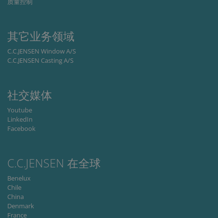
质量控制
CookieScriptConsent
1 month
This cooki
CookieScript
is used by
www.cjc.dk
Cookie-
Script.co
其它业务领域
service to
remembe
visitor
C.C.JENSEN Window A/S
cookie
C.C.JENSEN Casting A/S
consent
preferenc
It is
necessary
for Cookie
社交媒体
Script.co
cookie
Youtube
banner to
work
LinkedIn
properly.
Facebook
Storage declaration
Storage
C.C.JENSEN 在全球
Name
Description
type
Benelux
lastExternalReferrer
Local
Chile
storage
China
lastExternalReferrerTime
Local
Denmark
storage
France