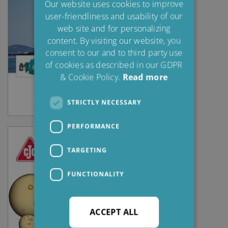
Our website uses cookies to improve
user-friendliness and usability of our
SPANISH
web site and for personalizing
FRENCH
content. By visiting our website, you
consent to our and to third party use
of cookies as described in our GDPR
& Cookie Policy.
Read more
STRICTLY NECESSARY
PERFORMANCE
TARGETING
FUNCTIONALITY
ACCEPT ALL