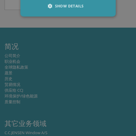
SHOW DETAILS
Strictly necessary
Performance
Targeting
Functionality
简况
Strictly necessary cookies allow core website
functionality such as user login and account
公司简介
management. The website cannot be used
职业机会
properly without strictly necessary cookies.
全球隐私政策
Provider /
愿景
Name
Expiration
Descripti
Domain
历史
贸易情况
li_gc
6 months
Used to
LinkedIn
供应给 CCJ
store gues
Corporation
consent t
.linkedin.com
环境保护/绿色能源
the use of
质量控制
cookies fo
non-
essential
purposes
其它业务领域
CookieScriptConsent
1 month
This cooki
CookieScript
is used by
www.cjc.dk
C.C.JENSEN Window A/S
Cookie-