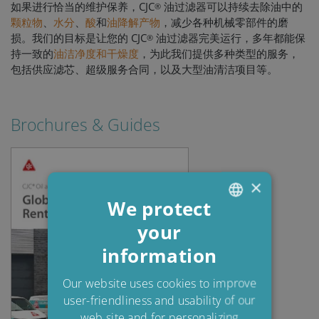
如果进行恰当的维护保养，CJC
油过滤器可以持续去除油中的
®
颗粒物
、
水分
、
酸
和
油降解产物
，减少各种机械零部件的磨
损。我们的目标是让您的 CJC
油过滤器完美运行，多年都能保
®
持一致的
油洁净度和干燥度
，为此我们提供多种类型的服务，
包括供应滤芯、超级服务合同，以及大型油清洁项目等。
Brochures & Guides
×
We protect
your
ENGLISH
information
DANISH
POLISH
Our website uses cookies to improve
user-friendliness and usability of our
SPANISH
web site and for personalizing