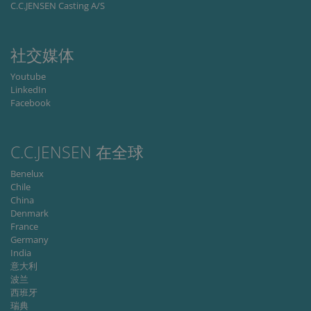
Script.co
C.C.JENSEN Casting A/S
service to
remembe
visitor
cookie
社交媒体
consent
preferenc
It is
Youtube
necessary
LinkedIn
for Cookie
Script.co
Facebook
cookie
banner to
work
properly.
C.C.JENSEN 在全球
Storage declaration
Benelux
Storage
Chile
Name
Description
type
China
Denmark
lastExternalReferrer
Local
France
storage
Germany
lastExternalReferrerTime
Local
India
storage
意大利
波兰
西班牙
瑞典