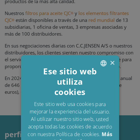
productos de la más alta calidad.
Nuestros
filtros para aceite CJC
y
los elementos filtrantes
®
CJC
están disponibles a través de una
red mundial
de 13
®
subsidiarias, 1 oficina de ventas, 3 empresas asociadas y
más de 100 distribuidores.
En sus negociaciones diarias con C.C.JENSEN A/S o nuestros
distribuidores, los clientes sienten nuestro compromiso con
el servicio. Nuestros empleados hacen todo lo posible para
×
proporcionar la solución adecuada en todo momento.
Ese sitio web
En 2024, el grupo C.C.JENSEN obtuvo una facturación anual
utiliza
ENGLISH
de 646 millones de coronas danesas (86,8 millones de
cookies
DANISH
euros), con un total de 365 empleados.
POLISH
Este sitio web usa cookies para
mejorar la experiencia del usuario.
SPANISH
Al utilizar nuestro sitio web, usted
FRENCH
acepta todas las cookies de acuerdo
perfil
con nuestra Política de cookies.
Más