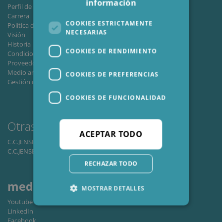
información
Perfil de la empresa
Carrera
COOKIES ESTRICTAMENTE
Política de privacidad internacional
NECESARIAS
Visión
Historia
COOKIES DE RENDIMIENTO
Condiciones comerciales
Proveedores de CCJ
Medio ambiente / Energia verde
COOKIES DE PREFERENCIAS
Gestión de calidad
COOKIES DE FUNCIONALIDAD
Otras áreas
comerciales
ACEPTAR TODO
C.C.JENSEN Window A/S
C.C.JENSEN Casting A/S
RECHAZAR TODO
medios
sociales
MOSTRAR DETALLES
Youtube
LinkedIn
Facebook