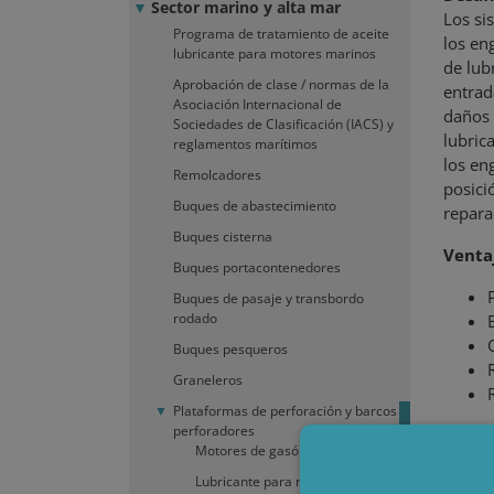
Sector marino y alta mar
Los si
Programa de tratamiento de aceite
los eng
lubricante para motores marinos
de lub
Aprobación de clase / normas de la
entrad
Asociación Internacional de
daños 
Sociedades de Clasificación (IACS) y
lubric
reglamentos marítimos
los en
Remolcadores
posici
Buques de abastecimiento
repara
Buques cisterna
Ventaj
Buques portacontenedores
Buques de pasaje y transbordo
rodado
Buques pesqueros
Graneleros
Plataformas de perforación y barcos
perforadores
Cuando
Motores de gasóleo
para p
Lubricante para motor de cuatro
elimin