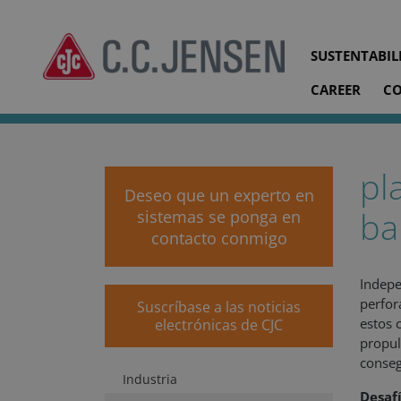
SUSTENTABIL
CAREER
C
cjc.dk
Soluciones para sistemas
Sector marino y alta
pl
Deseo que un experto en
ba
sistemas se ponga en
contacto conmigo
Indepe
perfor
Suscríbase a las noticias
estos 
electrónicas de CJC
propul
conseg
Industria
Desaf