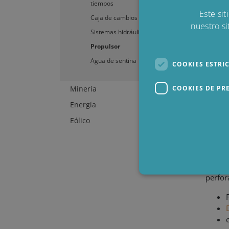
tiempos
retenc
Este sit
propul
Caja de cambios
nuestro si
Sistemas hidráulicos
Técnic
Propulsor
residu
instal
Agua de sentina
COOKIES ESTRI
perfor
de filt
COOKIES DE PR
Minería
Cuando 
Energía
prolon
Eólico
Inclus
contam
Sus s
Para l
perfor
Cookies estrictamen
Las cookies estrictamente ne
cuentas. El sitio web no se 