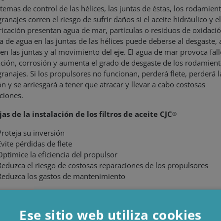
stemas de control de las hélices, las juntas de éstas, los rodamien
ranajes corren el riesgo de sufrir daños si el aceite hidráulico y el
ricación presentan agua de mar, partículas o residuos de oxidació
a de agua en las juntas de las hélices puede deberse al desgaste, 
en las juntas y al movimiento del eje. El agua de mar provoca fal
ación, corrosión y aumenta el grado de desgaste de los rodamient
granajes. Si los propulsores no funcionan, perderá flete, perderá l
ón y se arriesgará a tener que atracar y llevar a cabo costosas
ciones.
as de la instalación de los filtros de aceite CJC
®
Proteja su inversión
Evite pérdidas de flete
Optimice la eficiencia del propulsor
Reduzca el riesgo de costosas reparaciones de los propulsores
Reduzca los gastos de mantenimiento
 instala una solución de filtro de aceite CJC
en el sistema de ace
®
ropulsores, obtiene un filtro de aceite con una capacidad excepci
Ese sitio web utiliza cookies
ación de agua, suciedad y oxidación y con la máxima capacidad d