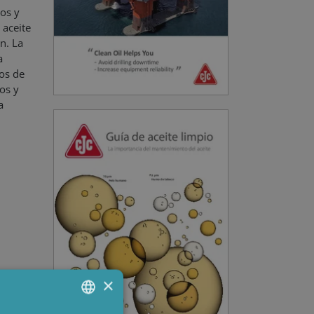
tos y
 aceite
n. La
a
los de
os y
a
ite
×
onal de
e