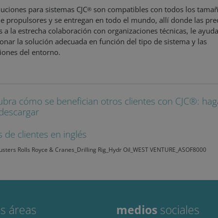
luciones para sistemas CJC
son compatibles con todos los tamañ
roveedor /
®
Vencimiento
Descripción
ominio
de propulsores y se entregan en todo el mundo, allí donde las prec
s a la estrecha colaboración con organizaciones técnicas, le ayu
6 meses
Used to store guest consent to the use of cookies for
inkedIn
orporation
ionar la solución adecuada en función del tipo de sistema y las
linkedin.com
iones del entorno.
1 mes
This cookie is used by Cookie-Script.com service to r
ookieScript
consent preferences. It is necessary for Cookie-Script
ww.cjc.dk
work properly.
bra cómo se benefician otros clientes con CJC®: haga
Storage type
descargar
Local storage
 de clientes en inglés
e
Local storage
usters Rolls Royce & Cranes_Drilling Rig_Hydr Oil_WEST VENTURE_ASOF8000
eedor
Vencimiento
Descripción
inio
Vencimiento
Descripción
1 año 1 mes
This cookie name is associated with Google Universal Analytics
le
update to Google's more commonly used analytics service. Thi
3 meses
Used by Meta to deliver a series of advertisement products such 
m
s áreas
medios
sociales
distinguish unique users by assigning a randomly generated 
k
third party advertisers
identifier. It is included in each page request in a site and used