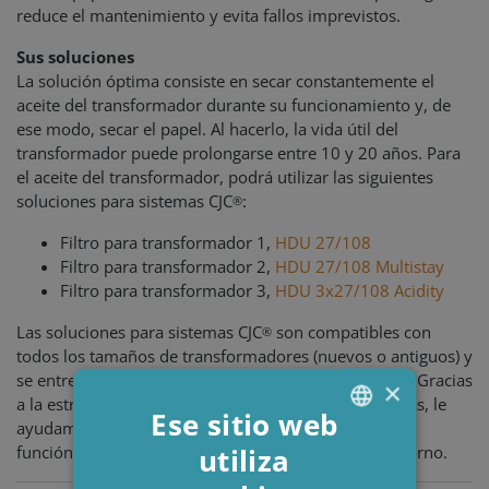
reduce el mantenimiento y evita fallos imprevistos.
Sus soluciones
La solución óptima consiste en secar constantemente el
aceite del transformador durante su funcionamiento y, de
ese modo, secar el papel. Al hacerlo, la vida útil del
transformador puede prolongarse entre 10 y 20 años. Para
el aceite del transformador, podrá utilizar las siguientes
soluciones para sistemas CJC
:
®
Filtro para transformador 1,
HDU 27/108
Filtro para transformador 2,
HDU 27/108 Multistay
Filtro para transformador 3,
HDU 3x27/108 Acidity
Las soluciones para sistemas CJC
son compatibles con
®
todos los tamaños de transformadores (nuevos o antiguos) y
se entregan en todo el mundo, allí donde las precise. Gracias
×
a la estrecha colaboración con organizaciones técnicas, le
Ese sitio web
ayudamos a seleccionar la solución más adecuada en
utiliza
función del tipo de sistema y las condiciones del entorno.
ENGLISH