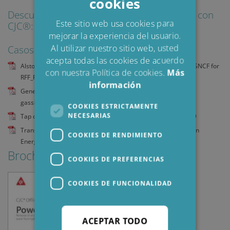
cookies
DANISH
Descubra cómo se benefician otros clientes con
POLISH
Este sitio web usa cookies para
CJC®: haga clic para descargar
mejorar la experiencia del usuario.
SPANISH
Al utilizar nuestro sitio web, usted
Casos de clientes en inglés
FRENCH
acepta todas las cookies de acuerdo
Alstom Transformer 60 MVA_Power Supply_Transformer Oil_SNCF for
con nuestra Política de cookies.
Más
RFF_French Railway_ASIN5143
información
Generator Transformer_T08-15 MVA-53.9/5kV_De-
gassing_Transformer Oil_Haflund Produksjon_ASIN5047
COOKIES ESTRICTAMENTE
NECESARIAS
Tap changer oil_Transformer tap changer_Iron Ore_ASIN5119
Transformer Power Plant_Brush_Transformer Oil_Copenhagen
COOKIES DE RENDIMIENTO
Energy_ASIN5020
Brochures & Guides
COOKIES DE PREFERENCIAS
COOKIES DE FUNCIONALIDAD
ACEPTAR TODO