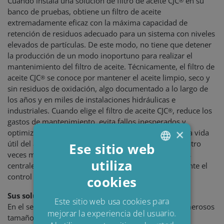
Cuando instala una solución de filtro de aceite CJC
en su
®
banco de pruebas, obtiene un filtro de aceite
extremadamente eficaz con la máxima capacidad de
retención de residuos adecuado para un sistema con niveles
elevados de partículas. De este modo, no tiene que detener
la producción de un modo inoportuno para realizar el
mantenimiento del filtro de aceite. Técnicamente, el filtro de
aceite CJC
se conoce por mantener el aceite limpio, seco y
®
sin residuos de oxidación, algo documentado a lo largo de
los años y en miles de instalaciones hidráulicas e
industriales. Cuando elige el filtro de aceite CJC
, reduce los
®
gastos de mantenimiento, evita fallos inesperados y
×
optimiza y documenta la calidad de los productos. La vida
útil del aceite de lavado puede prolongarse tres o cuatro
Ese sitio web
veces más y puede supervisar desde las instalaciones
utiliza
ENGLISH
centrales de supervisión el estado del sistema mediante el
control de contaminación del aceite (OCM).
cookies
DANISH
Sus soluciones
POLISH
Este sitio web usa cookies para
En el sector de las piezas hidráulicas se emplean numerosos
mejorar la experiencia del usuario.
SPANISH
tamaños de filtros de aceite CJC
:
®