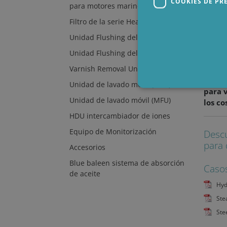
COOKIES DE PR
para motores marinos
Especi
Filtro de la serie Heavy Duty
Retro
Unidad Flushing del Multiplicador
Como e
Unidad Flushing del Multiplicador
transf
Varnish Removal Unit, VRU
coales
elimin
Unidad de lavado móvil (MFU)
para 
Unidad de lavado móvil (MFU)
los c
Cookies estrictamen
HDU intercambiador de iones
Las cookies estrictamente ne
Equipo de Monitorización
Descu
cuentas. El sitio web no se 
para 
Accesorios
P
Nombre
D
Blue baleen sistema de absorción
Casos
de aceite
li_gc
L
C
Hyd
.
Ste
CookieScriptConsent
C
w
Ste