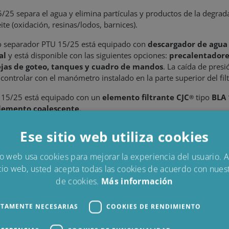
/25 separa el agua y elimina partículas y productos de la degrad
ite (oxidación, resinas/lodos, barnices).
tro separador PTU 15/25 está equipado con
descargador de agua
al
y está disponible con las siguientes opciones:
precalentadore
jas de goteo, tanques y cuadro de mandos
. La caída de presi
controlar con el manómetro instalado en la parte superior del fil
 15/25 está equipado con un
elemento filtrante CJC
tipo
BLA 
®
lemento coalescente
.
 15/25 Hidráulico es ideal para:
Ese sitio web utiliza cookies
Unidades hidráulicas
io web usa cookies para mejorar la experiencia del usuario. Al
Bombas de alimentación del calentador
tio web, usted acepta todas las cookies de acuerdo con nuest
Turbinas de vapor
de cookies.
Más información
Engranajes con potencial de ingresión de agua, por ejemplo,
trituradoras/chancadoras o thrusters marinos
Aceites lubricantes en máquinas de etiquetado
CTAMENTE NECESARIAS
COOKIES DE RENDIMIENTO
y otras industrias similares y aplicaciones del sector marino, dond
ingreso de agua es un problema típico