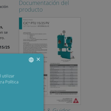
Documentación del
ación
producto
s,
ón se
tro.
15/25
×
ENGLISH
 utilizar
ra Política
DANISH
POLISH
SPANISH
e el
FRENCH
Brochures & Guides