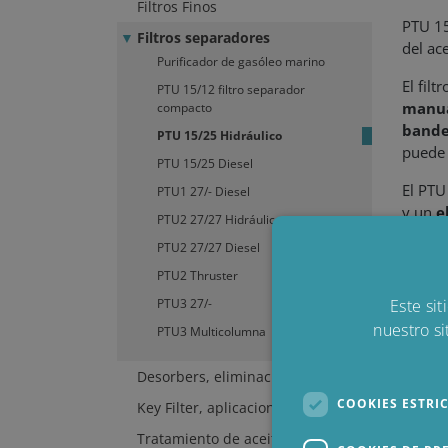
Filtros Finos
PTU 15
Filtros separadores
del ace
Purificador de gasóleo marino
El fil
PTU 15/12 filtro separador
manu
compacto
bande
PTU 15/25 Hidráulico
puede 
PTU 15/25 Diesel
El PTU
PTU1 27/- Diesel
y un
e
PTU2 27/27 Hidráulico
PTU2 27/27 Diesel
El PTU
PTU2 Thruster
PTU3 27/-
Este sit
nuestro si
PTU3 Multicolumna
Desorbers, eliminación de agua
COOKIES ESTRI
Key Filter, aplicaciones eólicas
Tratamiento de aceite lubricante