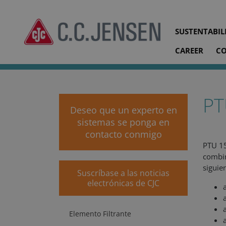
SUSTENTABIL
CAREER
C
cjc.dk
Productos
Filtros separadores
PTU 15/25 Hi
PT
Deseo que un experto en
sistemas se ponga en
contacto conmigo
PTU 15
combi
siguien
Suscríbase a las noticias
electrónicas de CJC
Elemento Filtrante