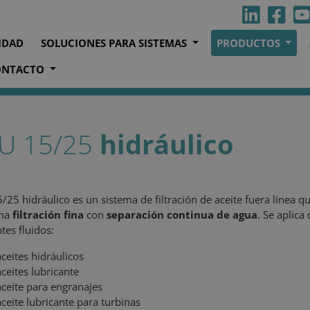
IDAD
SOLUCIONES PARA SISTEMAS
PRODUCTOS
ONTACTO
dráulico
U 15/25
hidráulico
/25 hidráulico es un sistema de filtración de aceite fuera línea q
na
filtración fina
con
separación continua de agua
. Se aplica
tes fluidos:
aceites hidráulicos
aceites lubricante
aceite para engranajes
aceite lubricante para turbinas