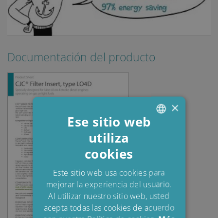
Documentación del producto
×
Ese sitio web
utiliza
ENGLISH
cookies
DANISH
POLISH
Este sitio web usa cookies para
mejorar la experiencia del usuario.
SPANISH
Al utilizar nuestro sitio web, usted
FRENCH
acepta todas las cookies de acuerdo