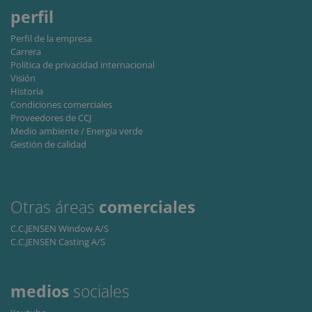
Cookie
perfil
Script.
service
remem
Perfil de la empresa
visitor
Carrera
cookie
Política de privacidad internacional
consen
prefere
Visión
It is
Historia
necessa
Condiciones comerciales
for Coo
Script.
Proveedores de CCJ
cookie
Medio ambiente / Energia verde
banner
Gestión de calidad
work
properl
Storage declaration
Storage
Otras áreas
comerciales
Nombre
Descripción
type
C.C.JENSEN Window A/S
lastExternalReferrer
Local
C.C.JENSEN Casting A/S
storage
lastExternalReferrerTime
Local
storage
medios
sociales