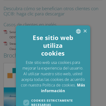
Descubra cómo se benefician otros clientes con
CJC®: haga clic para descargar
Casos de clientes en inglés
×
Seismic System_Research Vessel_Bilge Water_OCEAN
Ese sitio web
ODYSSEY_ASMA7027
utiliza
Steam Turbine_Siemens_Turbine Lube Oil_Essent
ENGLISH
Clauscentrale_ASIN5099
cookies
DANISH
Brochures & Guides
POLISH
Este sitio web usa cookies para
mejorar la experiencia del usuario.
SPANISH
Al utilizar nuestro sitio web, usted
FRENCH
acepta todas las cookies de acuerdo
con nuestra Política de cookies.
Más
información
COOKIES ESTRICTAMENTE
NECESARIAS