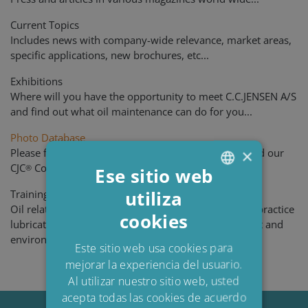
Current Topics
Includes news with company-wide relevance, market areas,
specific applications, new brochures, etc...
Exhibitions
Where will you have the opportunity to meet C.C.JENSEN A/S
and find out what oil maintenance can do for you...
Photo Database
×
Please feel free to download CJC
Product photos and our
®
CJC
Company Logo in various sizes...
®
Ese sitio web
utiliza
Training Courses
ENGLISH
Oil related training and business consulting for best practice
cookies
DANISH
lubrication and oil analysis. Reduce maintenance cost and
environmental impact year after year...
POLISH
Este sitio web usa cookies para
mejorar la experiencia del usuario.
SPANISH
Al utilizar nuestro sitio web, usted
FRENCH
acepta todas las cookies de acuerdo