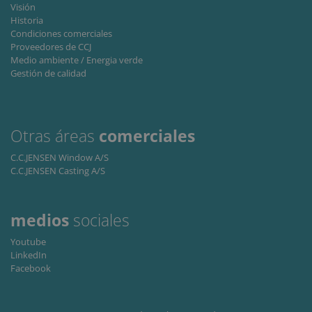
.linkedin.com
Analytics to
Visión
cookie for
persist
sharing the
Historia
session
content of the
Condiciones comerciales
state.
website via
Proveedores de CCJ
social media.
Medio ambiente / Energia verde
lidc
1 día
This is a
Microsoft
Gestión de calidad
Microsoft
Corporation
MSN 1st party
.linkedin.com
cookie that
ensures the
proper
functioning of
Otras áreas
comerciales
this website.
C.C.JENSEN Window A/S
C.C.JENSEN Casting A/S
medios
sociales
Youtube
LinkedIn
Facebook