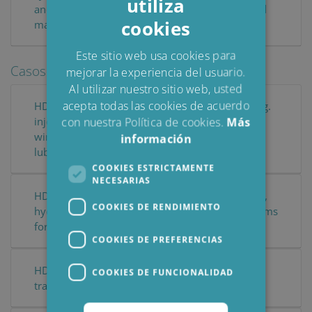
utiliza
ENGLISH
and lubrication systems for e.g. gas turbines and
cookies
marine engines
DANISH
POLISH
Este sitio web usa cookies para
Casos de clientes en inglés
mejorar la experiencia del usuario.
SPANISH
Al utilizar nuestro sitio web, usted
FRENCH
acepta todas las cookies de acuerdo
HDU 15/25 - Fine Filter for hydraulic systems e.g.
injection moulding machines, gearboxes in e.g.
con nuestra Política de cookies.
Más
wind turbines, tap changers and other smaller
información
lubrication systems
COOKIES ESTRICTAMENTE
NECESARIAS
HDU 27/ - Fine Filter for gearboxes e.g. on ships,
COOKIES DE RENDIMIENTO
hydraulic systems e.g. presses, lubrication systems
for e.g. gas turbines and marine engines
COOKIES DE PREFERENCIAS
HDU 38/ - Fine Filter for quenching and heat
COOKIES DE FUNCIONALIDAD
transfer oil systems