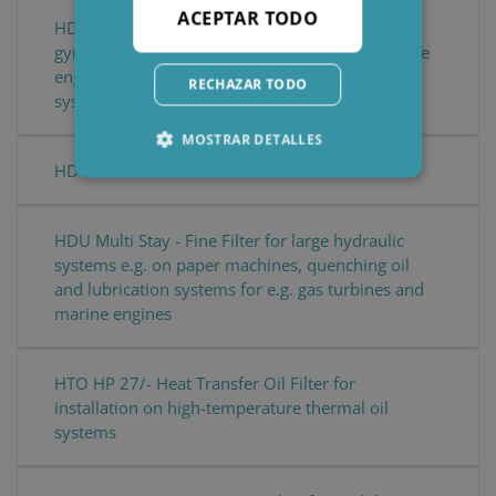
ACEPTAR TODO
HDU 427/ - Fine Filter for gearboxes on e.g.
gyratory crushers, quenching oil systems, marine
engines and other large lubrication or hydraulic
RECHAZAR TODO
systems on e.g. mining equipment
MOSTRAR DETALLES
HDU 727/108
Cookies estrictamente necesarias
HDU Multi Stay - Fine Filter for large hydraulic
Cookies de rendimiento
systems e.g. on paper machines, quenching oil
Cookies de preferencias
and lubrication systems for e.g. gas turbines and
marine engines
Cookies de funcionalidad
Las cookies estrictamente necesarias permiten la
funcionalidad principal del sitio web, como el
HTO HP 27/- Heat Transfer Oil Filter for
inicio de sesión de usuario y la gestión de
installation on high-temperature thermal oil
cuentas. El sitio web no se puede utilizar
correctamente sin las cookies estrictamente
systems
necesarias.
Proveedor /
Nombre
Vencimiento
Descri