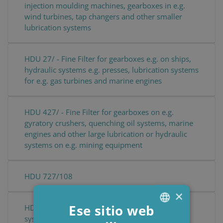
injection moulding machines, gearboxes in e.g.
wind turbines, tap changers and other smaller
lubrication systems
HDU 27/ - Fine Filter for gearboxes e.g. on ships,
hydraulic systems e.g. presses, lubrication systems
for e.g. gas turbines and marine engines
HDU 427/ - Fine Filter for gearboxes on e.g.
gyratory crushers, quenching oil systems, marine
engines and other large lubrication or hydraulic
systems on e.g. mining equipment
HDU 727/108
×
Ese sitio web
HDU Multi Stay - Fine Filter for large hydraulic
systems e.g. on paper machines, quenching oil