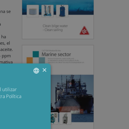
ina se
a
 ha
es, el
aceite.
15 ppm
rmativa
×
ENGLISH
 utilizar
ra Política
DANISH
POLISH
limpia.
SPANISH
FRENCH