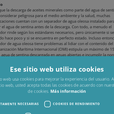
ío
ue la descarga de aceites minerales como parte del agua de sent
considerar peligrosa para el medio ambiente y la salud, muchas
aciones cuentan con un separador de agua oleosa instalado par
r el agua de sentina antes de la descarga. Con todo, a menudo el
dor rinde según los estándares necesarios, pero únicamente si se
do hace poco y si se encuentra en perfecto estado. Incluso entonc
dor de agua oleosa tiene problemas al lidiar con el contenido del 
anización Marítima Internacional (OMI) estipula un máximo de 
l agua de sentina descargada en aguas abiertas e incumplir la no
 acarrear sanciones o periodos fuera de servicio.
Ese sitio web utiliza cookies
as de la instalación de los filtros de aceite CJC
®
io web usa cookies para mejorar la experiencia del usuario. Al
Un modo económico de limpiar el agua de sentina
tio web, usted acepta todas las cookies de acuerdo con nuest
Reduzca el riesgo de incumplir la normativa medioambiental
Reduzca el riesgo de sanciones
de cookies.
Más información
ue Baleen Oil Absorb Systems CJC
son su garantía para un agua 
®
CTAMENTE NECESARIAS
COOKIES DE RENDIMIENTO
os gastos operativos reducidos y sin prácticamente requisitos de
imiento, estos sistemas son soluciones económicas para los