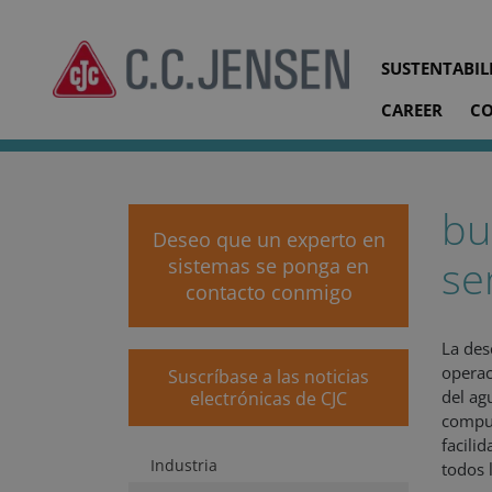
SUSTENTABIL
CAREER
C
cjc.dk
Soluciones para sistemas
Sector marino y alta
bu
Deseo que un experto en
se
sistemas se ponga en
contacto conmigo
La des
operac
Suscríbase a las noticias
del ag
electrónicas de CJC
compue
facili
Industria
todos 