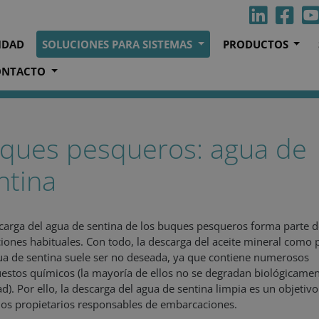
IDAD
SOLUCIONES PARA SISTEMAS
PRODUCTOS
ONTACTO
 mar
Buques pesqueros
Agua de sentina
ques pesqueros: agua de
ntina
carga del agua de sentina de los buques pesqueros forma parte d
iones habituales. Con todo, la descarga del aceite mineral como 
ua de sentina suele ser no deseada, ya que contiene numerosos
stos químicos (la mayoría de ellos no se degradan biológicame
dad). Por ello, la descarga del agua de sentina limpia es un objetiv
los propietarios responsables de embarcaciones.