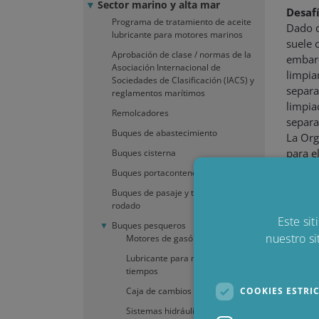
Sector marino y alta mar
Desaf
Programa de tratamiento de aceite
Dado q
lubricante para motores marinos
suele 
Aprobación de clase / normas de la
embarc
Asociación Internacional de
limpia
Sociedades de Clasificación (IACS) y
separa
reglamentos marítimos
limpia
Remolcadores
separa
Buques de abastecimiento
La Org
para e
Buques cisterna
podría
Buques portacontenedores
Buques de pasaje y transbordo
Ventaj
rodado
Este sit
Buques pesqueros
nuestro si
Motores de gasóleo
Lubricante para motor de cuatro
tiempos
Los Bl
COOKIES ESTRI
Caja de cambios
Con un
Sistemas hidráulicos
manten