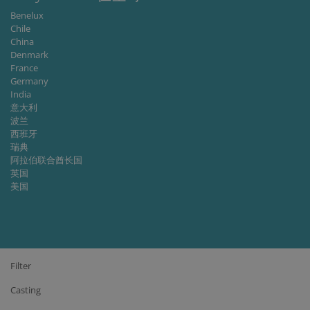
cookies fo
Benelux
non-
Chile
essential
purposes
China
Denmark
CookieScriptConsent
1 month
This cooki
CookieScript
France
is used by
www.cjc.dk
Cookie-
Germany
Script.co
India
service to
remembe
意大利
visitor
波兰
cookie
西班牙
consent
preferenc
瑞典
It is
阿拉伯联合酋长国
necessary
英国
for Cookie
Script.co
美国
cookie
banner to
work
properly.
Storage declaration
Filter
Storage
Name
Description
type
Casting
lastExternalReferrer
Local
storage