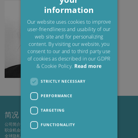
information
DANISH
POLISH
Our website uses cookies to improve
user-friendliness and usability of our
SPANISH
web site and for personalizing
FRENCH
content. By visiting our website, you
consent to our and to third party use
of cookies as described in our GDPR
& Cookie Policy.
Read more
STRICTLY NECESSARY
PERFORMANCE
TARGETING
简况
公司简介
FUNCTIONALITY
职业机会
全球隐私政策