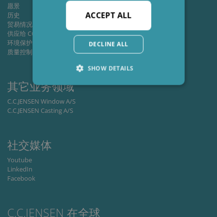
愿景
ACCEPT ALL
历史
贸易情况
供应给 CCJ
环境保护/绿色能源
DECLINE ALL
质量控制
SHOW DETAILS
其它业务领域
C.C.JENSEN Window A/S
Strictly necessary
Performance
C.C.JENSEN Casting A/S
Targeting
Functionality
Strictly necessary cookies allow core website
社交媒体
functionality such as user login and account
management. The website cannot be used
Youtube
properly without strictly necessary cookies.
LinkedIn
Provider /
Facebook
Name
Expiration
Descripti
Domain
li_gc
6 months
Used to
LinkedIn
store gues
Corporation
C.C.JENSEN 在全球
consent t
.linkedin.com
the use of