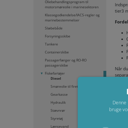
Oliebehandlingsprogram til
Indspr
motorsmøreolie i marinesektoren
tier3 
Klassegodkendelse/IACS-regler og
marinebestemmelser
Fordel
Slæbebåde
Forsyningsskibe
Tankere
Containerskibe
Passagerfærger og RO-RO
passagerskibe
Når du 
Fiskefartøjer
separa
Diesel
højest
Smøreolie til firetaktsmotor
Dette 
ydelse 
Gearkasse
Denne 
Hydraulik
Fra et
bruge vo
Stævnrør
med et
årrækk
Styretøj
oliefi
Lænsevand