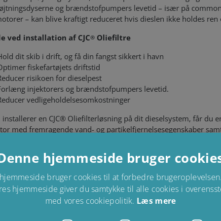
øjtningsdyserne og brændstofpumpers levetid – især på common
motorer – kan blive kraftigt reduceret hvis dieslen ikke holdes ren 
e ved installation af CJC
Oliefiltre
®
Hold dit skib i drift, og få din fangst sikkert i havn
Optimer fiskefartøjets driftstid
Reducer risikoen for dieselpest
Forlæng injektorers og brændstofpumpers levetid.
Reducer vedligeholdelsesomkostninger
installerer en CJC® Oliefilterløsning på dit dieselsystem, får du en
tor med fremragende vand- og partikelfjernelsesegenskaber sam
e snavskapacitet.
Der fjernes også bakterier og slam fra dieseltan
giver dig omkostningsbesparelser og bedre driftssikkerhed samt 
Denne hjemmeside bruger cookie
for dit skib.
hjemmeside bruger cookies til at forbedre brugeroplevelsen.
 teknisk perspektiv er CJC® Oliefiltre kendte for at holde diesel ren
res hjemmeside giver du samtykke til alle cookies i overens
 minimum af vedligeholdelse, hvilket er dokumenteret over en l
med vores cookiepolitik.
Læs mere
e og i mange dieselmotorinstallationer. CJC® diesel og
lterløsninger er installeret på mange fiskerbåde verden over.