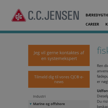
BÆREDYGTI
CAREER
K
cjc.dk
Systemløsninger
Marine og offshore
Fiskefa
fi
Jeg vil gerne kontaktes af
en systemekspert
Ren di
anvend
fødepu
Tilmeld dig til vores CJC® e-
news
er nøg
Udfor
Diesel
Industri
Du ris
Marine og offshore
beskad