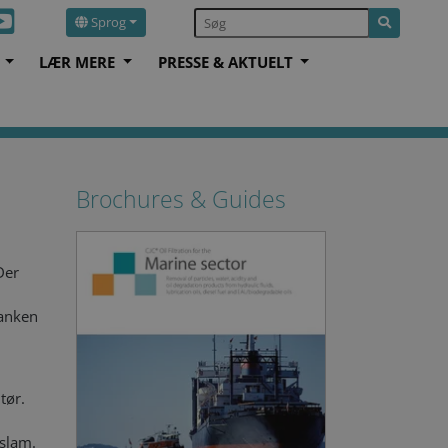
Sprog
S
LÆR MERE
PRESSE & AKTUELT
Brochures & Guides
Der
tanken
tør.
 slam.