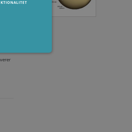
KTIONALITET
ystem,
FRENCH
pest og
everer
dministration. Hjemmesiden
on-essential purposes
ember visitor cookie
.com cookie banner to work