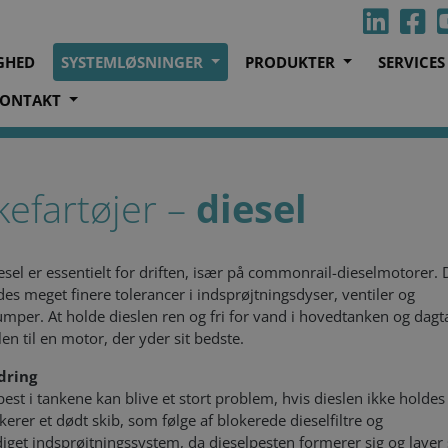
GHED
SYSTEMLØSNINGER
PRODUKTER
SERVICE
ONTAKT
rtøjer
Diesel
skefartøjer –
diesel
esel er essentielt for driften, især på commonrail-dieselmotorer. 
es meget finere tolerancer i indsprøjtningsdyser, ventiler og
mper. At holde dieslen ren og fri for vand i hovedtanken og dag
len til en motor, der yder sit bedste.
dring
pest i tankene kan blive et stort problem, hvis dieslen ikke holdes 
ikerer et dødt skib, som følge af blokerede dieselfiltre og
iget indsprøjtningssystem, da dieselpesten formerer sig og laver