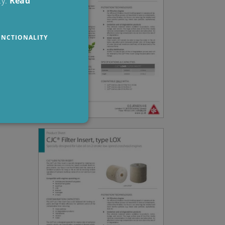
y.
Read
POLISH
SPANISH
UNCTIONALITY
FRENCH
ite cannot be used properly
n-essential purposes