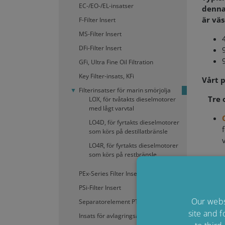
EC-/EO-/EL-insatser
denna
är vä
F-Filter Insert
MS-Filter Insert
DFi-Filter Insert
GFi, Ultra Fine Oil Filtration
Key Filter-insats, KFi
Vårt 
Filterinsatser för marin smörjolja
Tre o
LOX, för tvåtakts dieselmotorer
med lågt varvtal
LO4D, för fyrtakts dieselmotorer
som körs på destillatbränsle
LO4R, för fyrtakts dieselmotorer
som körs på restbränsle
PEx-Series Filter Insert
PSi-Filter Insert
Our websi
Separatorelement PTU3
site and f
Insats för avlagringsavskiljning, VRi