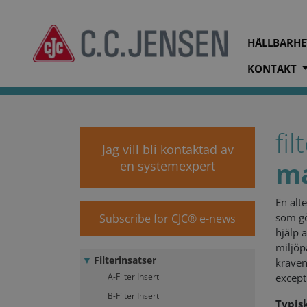
HÅLLBARHE
KONTAKT
cjc.dk
Produkter
Filterinsatser
Filterinsatser för m
fil
Jag vill bli kontaktad av
ma
en systemexpert
En alt
som gö
Subscribe for CJC® e-news
hjälp 
miljöp
Filterinsatser
kraven
A-Filter Insert
except
B-Filter Insert
Typis