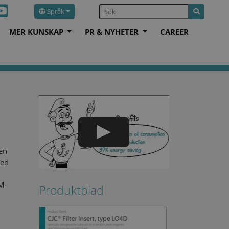
Språk
MER KUNSKAP
PR & NYHETER
CAREER
ren
med
M-
Produktblad