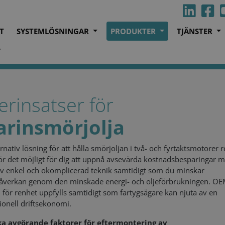
T
SYSTEMLÖSNINGAR
PRODUKTER
TJÄNSTER
arin smörjolja
terinsatser för
rin
smörjolja
ernativ lösning för att hålla smörjoljan i två- och fyrtaktsmotorer 
r det möjligt för dig att uppnå avsevärda kostnadsbesparingar 
av enkel och okomplicerad teknik samtidigt som du minskar
åverkan genom den minskade energi- och oljeförbrukningen. OE
 för renhet uppfylls samtidigt som fartygsägare kan njuta av en
ionell driftsekonomi.
ka avgörande faktorer för eftermontering av