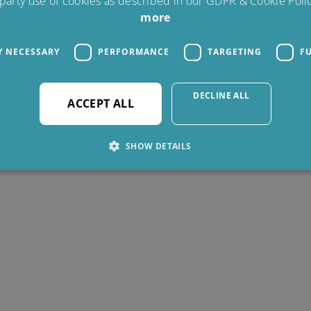
 party use of cookies as described in our GDPR & Cookie Polic
more
Y NECESSARY
PERFORMANCE
TARGETING
F
DECLINE ALL
ACCEPT ALL
SHOW DETAILS
Strictly necessary
Performance
Targeting
Functionality
allow core website functionality such as user login and account management. The webs
ookies.
rovider /
Expiration
Description
Domain
6 months
Used to store guest consent to the use of cookies for no
inkedIn
orporation
linkedin.com