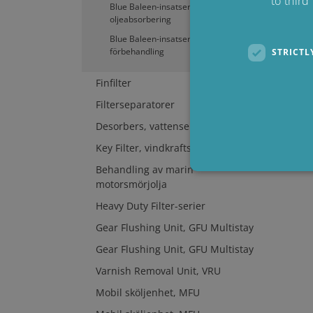
to third
Blue Baleen-insatser för
oljeabsorbering
Blue Baleen-insatser för
förbehandling
STRICTL
Finfilter
Filterseparatorer
Desorbers, vattenseparation
Key Filter, vindkraftstillämpningar
Behandling av marin
motorsmörjolja
Heavy Duty Filter-serier
Strictly necessary cookies 
Gear Flushing Unit, GFU Multistay
without strictly necessary c
Gear Flushing Unit, GFU Multistay
P
Name
Varnish Removal Unit, VRU
li_gc
L
Mobil sköljenhet, MFU
C
.