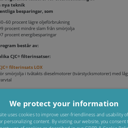
 nya teknik
sentliga besparingar, som
40–60 procent lägre oljeförbrukning
99 procent mindre slam från smörjolja
97 procent energibesparingar
program består av:
lika CJC
filterinsatser:
®
CJC
filterinsats LOX
®
för smörjolja i tvåtakts dieselmotorer (tvärstycksmotorer) med låg
varvtal
CJC
filterinsats LO4D
®
för smörjolja i fyrtakts dieselmotorer som körs på destillatbränsle
We protect your information
CJC
filterinsats LO4R
®
te uses cookies to improve user-friendliness and usability 
för smörjolja i fyrtakts dieselmotorer som körs på restbränsle/tu
or personalizing content. By visiting our website, you consent
eldningsolja