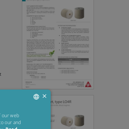
t
×
ENGLISH
of our web
ng
 to our and
DANISH