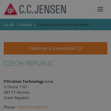
cjc.dk
Contact
Contacts dans le monde entier
S’abonner à la newsletter CJC
CZECH REPUBLIC
Filtration Technology s.r.o.
U Dvora 1101
687 51 Nivnice
Czech Republic
Phone:
+420 572 693 241