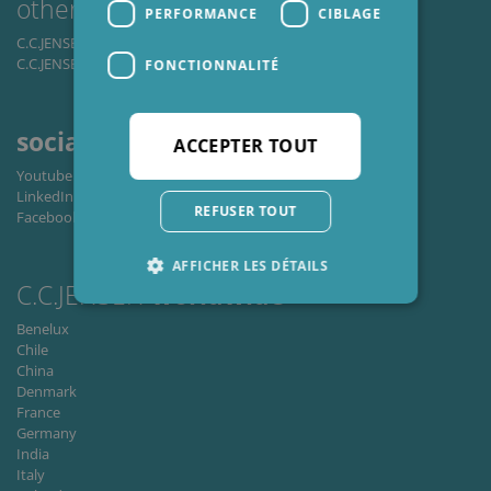
other
business
areas
PERFORMANCE
CIBLAGE
C.C.JENSEN Window A/S
C.C.JENSEN Casting A/S
FONCTIONNALITÉ
social
media
ACCEPTER TOUT
Youtube
LinkedIn
REFUSER TOUT
Facebook
AFFICHER LES DÉTAILS
C.C.JENSEN
worldwide
Benelux
Chile
Strictement nécessaires
Performance
China
Ciblage
Fonctionnalité
Denmark
France
Les cookies strictement nécessaires habilitent
Germany
des fonctionnalités de base du site Web telles
India
que la connexion des utilisateurs et la gestion
des comptes. Le site Web ne peut pas être utilisé
Italy
correctement sans les cookies strictement