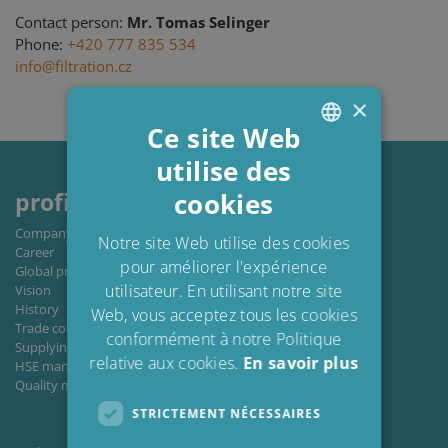
Contact person:
Mr. Tomas Selinger
Phone:
+420 777 835 534
info@filtration.cz
×
Ce site Web
utilise des
ENGLISH
cookies
profile
DANISH
Company profile
POLISH
Notre site Web utilise des cookies
Career
pour améliorer l'expérience
SPANISH
Global private policy
utilisateur. En utilisant notre site
Vision
FRENCH
History
Web, vous acceptez tous les cookies
Trade conditions
conformément à notre Politique
Supplying to C.C.JENSEN A/S
relative aux cookies.
En savoir plus
HSE management
Quality management
STRICTEMENT NÉCESSAIRES