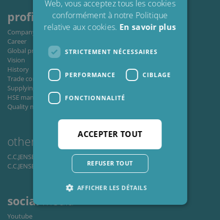
Web, vous acceptez tous les cookies
profile
conformément à notre Politique
relative aux cookies.
En savoir plus
Company profile
Career
Global private policy
STRICTEMENT NÉCESSAIRES
Vision
History
PERFORMANCE
CIBLAGE
Trade conditions
Supplying to C.C.JENSEN A/S
HSE management
FONCTIONNALITÉ
Quality management
ACCEPTER TOUT
other
business
areas
C.C.JENSEN Window A/S
REFUSER TOUT
C.C.JENSEN Casting A/S
AFFICHER LES DÉTAILS
social
media
Youtube