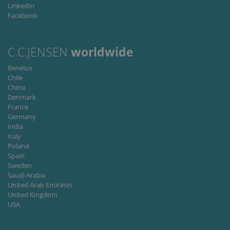
LinkedIn
Strictement nécessaires
Performance
Facebook
Ciblage
Fonctionnalité
Les cookies strictement nécessaires habilitent
des fonctionnalités de base du site Web telles
C.C.JENSEN
worldwide
que la connexion des utilisateurs et la gestion
des comptes. Le site Web ne peut pas être utilisé
Benelux
correctement sans les cookies strictement
Chile
nécessaires.
China
Fournisseur
Denmark
Nom
Expiration
Descripti
/ Domaine
France
Germany
li_gc
6 mois
Used to
LinkedIn
store gues
India
Corporation
consent t
.linkedin.com
Italy
the use of
Poland
cookies fo
non-
Spain
essential
Sweden
purposes
Saudi Arabia
CookieScriptConsent
1 mois
This cooki
CookieScript
United Arab Emirates
is used by
www.cjc.dk
United Kingdom
Cookie-
USA
Script.co
service to
remembe
visitor