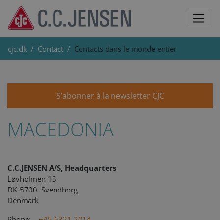
cjc.dk
Contact
Contacts dans le monde entier
S’abonner à la newsletter CJC
MACEDONIA
C.C.JENSEN A/S, Headquarters
Løvholmen 13
DK-5700 Svendborg
Denmark
Phone:
+45 6321 2014