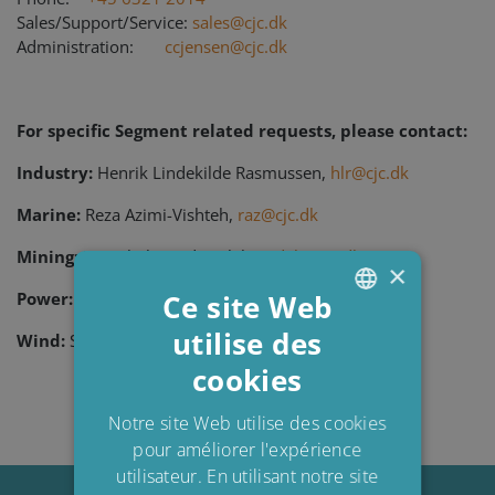
Sales/Support/Service:
sales@cjc.dk
Administration:
ccjensen@cjc.dk
For specific Segment related requests, please contact:
Industry:
Henrik Lindekilde Rasmussen,
hlr@cjc.dk
Marine:
Reza Azimi-Vishteh,
raz@cjc.dk
Mining:
Daniel Alexander Bleher,
dab@cjc.dk
×
Power:
Felix Michold,
Ce site Web
fm.fr@cjc.dk
utilise des
ENGLISH
Wind:
Sergi Roca Merida,
srm@cjc.dk
cookies
DANISH
POLISH
Notre site Web utilise des cookies
pour améliorer l'expérience
SPANISH
utilisateur. En utilisant notre site
FRENCH