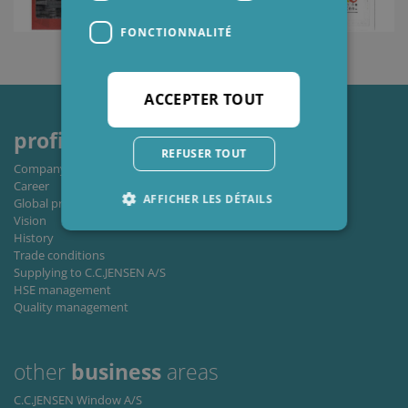
FONCTIONNALITÉ
ACCEPTER TOUT
profile
REFUSER TOUT
Company profile
Career
AFFICHER LES DÉTAILS
Global private policy
Vision
History
Trade conditions
Strictement nécessaires
Performance
Supplying to C.C.JENSEN A/S
HSE management
Ciblage
Fonctionnalité
Quality management
Les cookies strictement nécessaires habilitent
des fonctionnalités de base du site Web telles
que la connexion des utilisateurs et la gestion
other
business
areas
des comptes. Le site Web ne peut pas être utilisé
correctement sans les cookies strictement
C.C.JENSEN Window A/S
nécessaires.