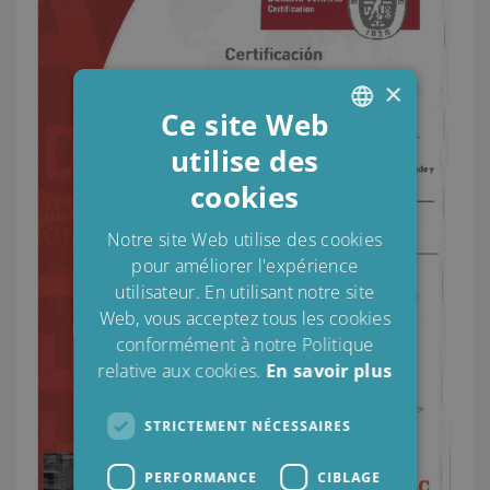
×
Ce site Web
utilise des
ENGLISH
cookies
DANISH
POLISH
Notre site Web utilise des cookies
pour améliorer l'expérience
SPANISH
utilisateur. En utilisant notre site
FRENCH
Web, vous acceptez tous les cookies
conformément à notre Politique
relative aux cookies.
En savoir plus
STRICTEMENT NÉCESSAIRES
PERFORMANCE
CIBLAGE