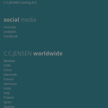
C.C.JENSEN Casting A/S
Fournisseur
Nom
Expiration
Descripti
/ Domaine
li_gc
6 mois
Used to
LinkedIn
social
media
store gues
Corporation
consent t
.linkedin.com
the use of
Youtube
cookies fo
LinkedIn
non-
Facebook
essential
purposes
CookieScriptConsent
1 mois
This cooki
CookieScript
is used by
www.cjc.dk
C.C.JENSEN
worldwide
Cookie-
Script.co
service to
Benelux
remembe
Chile
visitor
China
cookie
consent
Denmark
preferenc
France
It is
Germany
necessary
for Cookie
India
Script.co
Italy
cookie
Poland
banner to
work
Spain
properly.
Sweden