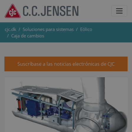
cjc.dk
Soluciones para sistemas
Eólico
Caja de cambios
Suscríbase a las noticias electrónicas de CJC