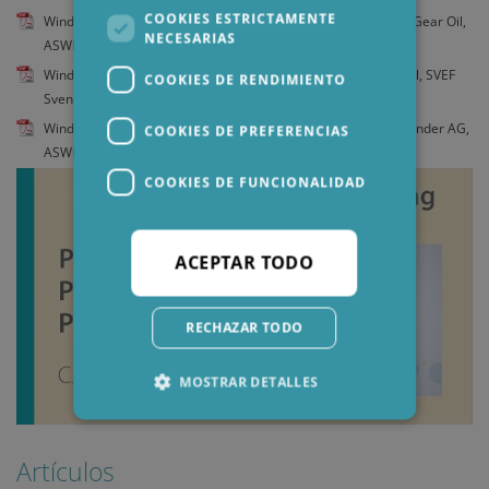
COOKIES ESTRICTAMENTE
Wind Turbine Gearbox, TackeTW, 600 kW, Power Utility USA, Gear Oil,
NECESARIAS
ASWI9001
Wind Turbine Gearbox, Upgrade, Vestas V52-850 kW, Gear Oil, SVEF
COOKIES DE RENDIMIENTO
Svensk Vindkraftförening, BÖRSTAD III_ASWI9006
Wind Turbine Gearbox,3-stage-planetary/helical, Gear Oil, Flender AG,
COOKIES DE PREFERENCIAS
ASWI9000UK
COOKIES DE FUNCIONALIDAD
ACEPTAR TODO
RECHAZAR TODO
MOSTRAR DETALLES
Artículos
Cookies estrictamente necesarias