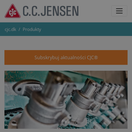
cjc.dk
Produkty
Subskrybuj aktualności CJC®