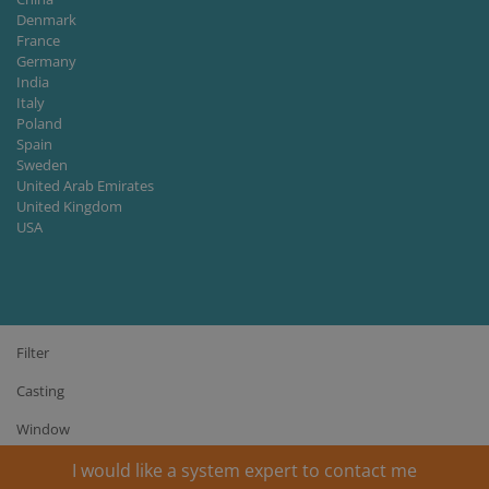
Denmark
France
Germany
India
Italy
Poland
Spain
Sweden
United Arab Emirates
United Kingdom
USA
Filter
Casting
Window
I would like a system expert to contact me
© Copyright 2026 C.C.JENSEN A/S