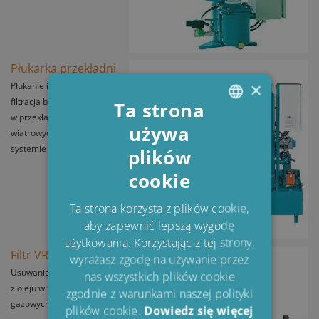
Płukarka przekładni
×
Płukanie i autonomiczna
filtracja bocznikowa
Ta strona
w przekładniach turbin
używa
ENGLISH
wiatrowych — w jednym
systemie
plików
DANISH
cookie
POLISH
SPANISH
Ta strona korzysta z plików cookie,
aby zapewnić lepszą wygodę
FRENCH
użytkowania. Korzystając z tej strony,
Filtr VRU
wyrażasz zgodę na używanie przez
Usuwanie zanieczyszczeń
nas wszystkich plików cookie
z oleju w turbinach
zgodnie z warunkami naszej polityki
gazowych i parowych
plików cookie.
Dowiedz się więcej