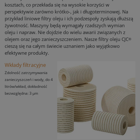
kosztach, co przekłada się na wysokie korzyści w
perspektywie zarówno krótko-, jak i długoterminowej. Na
przykład liniowe filtry oleju i ich podzespoły zyskają dłuższą
żywotność. Maszyny będą wymagały rzadszych wymian
oleju i napraw. Nie dojdzie do wielu awarii związanych z
olejem oraz jego zanieczyszczeniem. Nasze filtry oleju CJC
®
cieszą się na całym świecie uznaniem jako wyjątkowo
efektywne produkty.
Wkłady filtracyjne
Zdolność zatrzymywania
zanieczyszczeń i wody, do 4
litrów/wkład, dokładność
bezwzględna: 3 µm