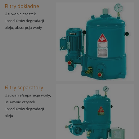
Filtry dokładne
Usuwanie cząstek
i produktów degradacji
oleju, absorpcja wody
Filtry separatory
Usuwanie/separacja wody,
usuwanie cząstek
i produktów degradacji
oleju