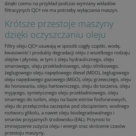
dzięki czemu na przykład podczas wymiany wkładów
filtracyjnych CJC
nie ma potrzeby wyłączania maszyn.
®
Krótsze przestoje maszyny
dzięki oczyszczaniu oleju
Filtry oleju CJC
usuwają w sposób ciągły cząstki, wodę,
®
kwasowość i produkty degradacji oleju z wszelkiego rodzaju
olejów i płynów, w tym z oleju hydraulicznego, oleju
smarowego, oleju przekładniowego, oleju silnikowego,
żeglugowego oleju napędowego diesel (MDO), żeglugowego
oleju napędowego gazowego (MGO), oleju grzewczego, oleju
do honowania, oleju hartowniczego, oleju do toczenia, oleju
myjącego, syntetycznego oleju przekładniowego, oleju
smarnego do turbin, oleju na bazie estrów fosforanowych,
oleju do przełącznika zaczepów pod obciążeniem, wodnego
roztworu glikolu, a nawet oleju biodegradowalnego i
smarów przyjaznych środowisku (EAL). Przynosi to
zmniejszenie zużycia oleju i energii oraz skrócenie czasów
przestoju maszyny.