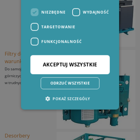
NIEZBĘDNE
WYDAJNOŚĆ
TARGETOWANIE
FUNKCJONALNOŚĆ
Filtry do ciężkich
warunków
AKCEPTUJ WSZYSTKIE
Do samojezdnych maszyn
górniczych pracujących
w trudnych warunkach
ODRZUĆ WSZYSTKIE
POKAŻ SZCZEGÓŁY
Niezbędne
Wydajność
Targetowanie
Funkcjonalność
Desorbery