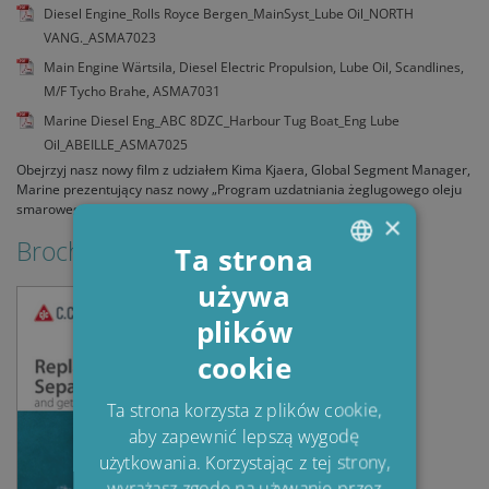
Diesel Engine_Rolls Royce Bergen_MainSyst_Lube Oil_NORTH
VANG._ASMA7023
Main Engine Wärtsila, Diesel Electric Propulsion, Lube Oil, Scandlines,
M/F Tycho Brahe, ASMA7031
Marine Diesel Eng_ABC 8DZC_Harbour Tug Boat_Eng Lube
Oil_ABEILLE_ASMA7025
Obejrzyj nasz nowy film z udziałem Kima Kjaera, Global Segment Manager,
Marine prezentujący nasz nowy „Program uzdatniania żeglugowego oleju
smarowego CJC” na targach SMM 2018 w Hamburgu.
×
Brochures & Guides
Ta strona
używa
ENGLISH
plików
DANISH
cookie
POLISH
SPANISH
Ta strona korzysta z plików cookie,
aby zapewnić lepszą wygodę
FRENCH
użytkowania. Korzystając z tej strony,
wyrażasz zgodę na używanie przez