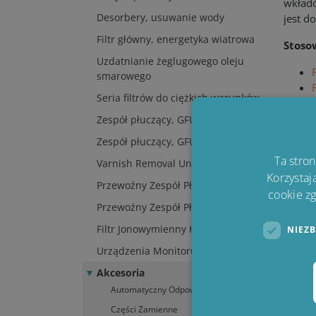
wkładó
Desorbery, usuwanie wody
jest d
Filtr główny, energetyka wiatrowa
Stoso
Uzdatnianie żeglugowego oleju
smarowego
Seria filtrów do ciężkich warunków
Zespół płuczący, GFU
Zespół płuczący, GFU
Ta stro
Varnish Removal Unit, VRU
Korzystaj
Przewoźny Zespół Płuczący, MFU
cookie zg
Przewoźny Zespół Płuczący, MFU
Filtr Jonowymienny HDU
NIEZ
Urządzenia Monitorujące
Akcesoria
Automatyczny Odpowietrznik
Części Zamienne