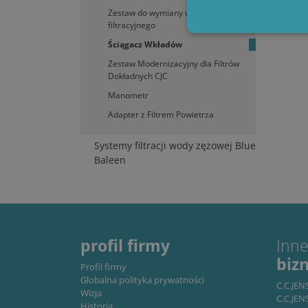
Zestaw do wymiany wkładu
filtracyjnego
Ściągacz Wkładów
Zestaw Modernizacyjny dla Filtrów
Dokładnych CJC
Niezbędne pliki cookie umoż
Manometr
kontem. Bez niezbędnych pl
Adapter z Filtrem Powietrza
Nazwa
/
Systemy filtracji wody zęzowej Blue
li_gc
L
Baleen
C
.
CookieScriptConsent
C
w
Storage declaration
profil firmy
Inne
Nazwa
biz
Profil firmy
lastExternalReferrer
Globalna polityka prywatności
C.C.JE
Wizja
lastExternalReferrerTim
C.C.JEN
Historia