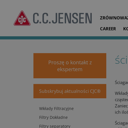
ZRÓWNOWAŻ
CAREER
K
cjc.dk
Produkty
Akcesoria
Ściągacz Wkładów
śc
Proszę o kontakt z
ekspertem
Ściaga
Subskrybuj aktualności CJC®
Wkłady
cząste
Zaniec
Wkłady Filtracyjne
ich il
Filtry Dokładne
Ściaga
Filtry separatory