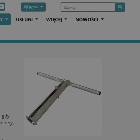
Języki
TY
USŁUGI
WIĘCEJ
NOWOŚCI
, gdy
eniony.