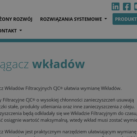
ONY ROZWÓJ
ROZWIĄZANIA SYSTEMOWE
PRODUK
ONTAKT
iągacz
wkładów
cz Wkładów Filtracyjnych CJC
ułatwia wymianę Wkładów.
®
 Filtracyjne CJC
o wysokiej chłonności zanieczyszczeń usuwają
®
czki stałe, produkty utleniania oraz inne zanieczyszczenia z oleju.
zyszczenia będą odkładały się we Wkładzie Filtracyjnym do czasu
ość osiągnie wartość maksymalną, wtedy wkład musi zostać wymi
cz Wkładów jest praktycznym narzędziem ułatwiającym wymianę