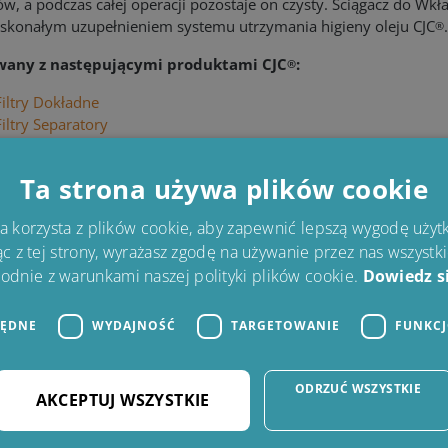
w, a podczas całej operacji pozostaje on czysty. Ściągacz do Wk
oskonałym uzupełnieniem systemu utrzymania higieny oleju CJC
.
®
wany z następującymi produktami CJC
:
®
Filtry Dokładne
Filtry Separatory
Stoły Czyszczące
Wkłady Filtracyjne
Ta strona używa plików cookie
na korzysta z plików cookie, aby zapewnić lepszą wygodę użyt
ąc z tej strony, wyrażasz zgodę na używanie przez nas wszystk
odnie z warunkami naszej polityki plików cookie.
Dowiedz si
BĘDNE
WYDAJNOŚĆ
TARGETOWANIE
FUNKC
ODRZUĆ WSZYSTKIE
AKCEPTUJ WSZYSTKIE