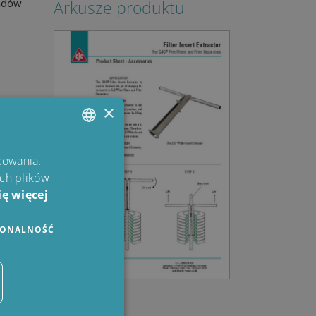
ładów
Arkusze produktu
×
ENGLISH
kowania.
ich plików
DANISH
ę więcej
POLISH
SPANISH
JONALNOŚĆ
FRENCH