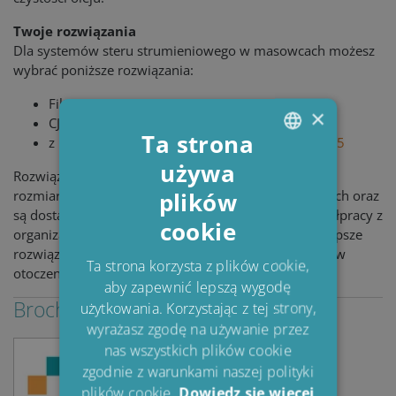
Twoje rozwiązania
Dla systemów steru strumieniowego w masowcach możesz
wybrać poniższe rozwiązania:
Filtr separator CJC
,
PTU
®
×
CJC
Jednostka combi desorbera/filtra
®
Ta strona
z lub bez kontrolera czystości oleju CJC
,
OCM15
®
używa
ENGLISH
Rozwiązania systemowe CJC
pasują do wszystkich
®
plików
rozmiarów sterów strumieniowych — nowych i starych oraz
DANISH
są dostarczane na całym świecie. Dzięki bliskiej współpracy z
cookie
POLISH
organizacjami technicznymi pomagamy wybrać najlepsze
rozwiązanie w zależności od typu systemu i warunków
SPANISH
Ta strona korzysta z plików cookie,
otoczenia.
aby zapewnić lepszą wygodę
FRENCH
Brochures & Guides
użytkowania. Korzystając z tej strony,
wyrażasz zgodę na używanie przez
nas wszystkich plików cookie
zgodnie z warunkami naszej polityki
plików cookie.
Dowiedz się więcej