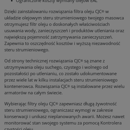
Ograniczone koszty wymiany olejów EAL
Dzięki zainstalowaniu rozwiązania filtra oleju CJC
w
®
układzie olejowym steru strumieniowego twojego masowca
otrzymujesz filtr oleju o doskonałych właściwościach
usuwania wody, zanieczyszczeń i produktów utleniania oraz
największą pojemność zatrzymywania zanieczyszczeń.
Zapewnia to oszczędność kosztów i wyższą niezawodność
steru strumieniowego.
Od strony technicznej rozwiązania CJC
są znane z
®
utrzymywania oleju suchego, czystego i wolnego od
pozostałości po utlenianiu, co zostało udokumentowane
przez wiele lat w kilku instalacjach steru strumieniowego
kontenerowca. Rozwiązania CJC
są instalowane przez wielu
®
armatorów na całym świecie.
Wybierając filtry oleju CJC
zapewniasz długą żywotność
®
steru strumieniowego, ograniczasz wymogi w zakresie
konserwacji i unikasz nieplanowanych awarii. Możesz nawet
monitorować stan swojego systemu za pomocą Kontrolera
czystości oleju.