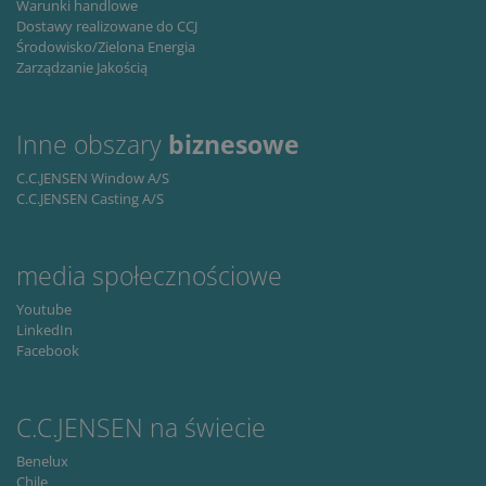
Warunki handlowe
nec
for
Dostawy realizowane do CCJ
Scr
Środowisko/Zielona Energia
coo
ban
Zarządzanie Jakością
wo
pro
Storage declaration
Inne obszary
biznesowe
Storage
C.C.JENSEN Window A/S
Nazwa
Opis
type
C.C.JENSEN Casting A/S
lastExternalReferrer
Local
storage
lastExternalReferrerTime
Local
media społecznościowe
storage
Youtube
LinkedIn
Facebook
C.C.JENSEN na świecie
/
Okres
Nazwa
Opis
Domena
przechowywania
Benelux
Chile
_ga
1 rok 1 miesiąc
This
Google
Okres