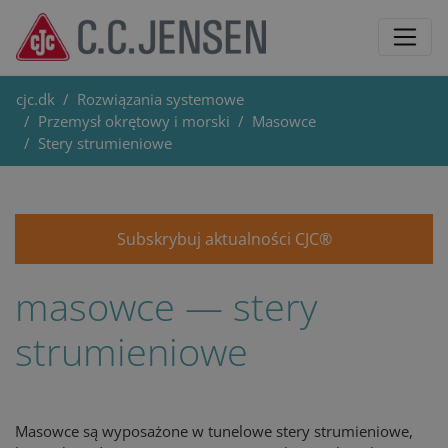
cjc.dk
Rozwiązania systemowe
Przemysł okrętowy i morski
Masowce
Stery strumieniowe
Subskrybuj aktualności CJC®
masowce — stery
strumieniowe
Masowce są wyposażone w tunelowe stery strumieniowe,