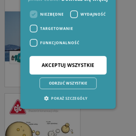
NIEZBĘDNE
WYDAJNOŚĆ
TARGETOWANIE
FUNKCJONALNOŚĆ
AKCEPTUJ WSZYSTKIE
ODRZUĆ WSZYSTKIE
POKAŻ SZCZEGÓŁY
Niezbędne
Wydajność
Targetowanie
Funkcjonalność