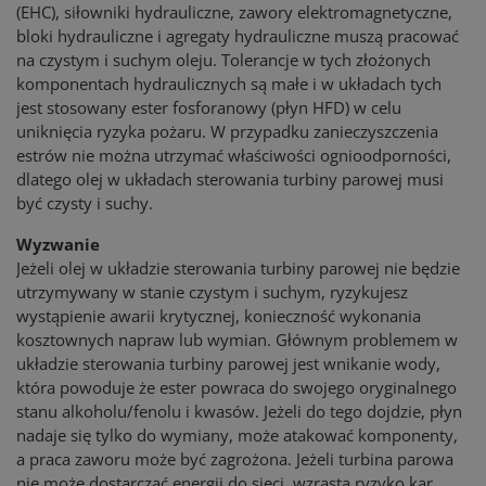
(EHC), siłowniki hydrauliczne, zawory elektromagnetyczne,
bloki hydrauliczne i agregaty hydrauliczne muszą pracować
na czystym i suchym oleju. Tolerancje w tych złożonych
komponentach hydraulicznych są małe i w układach tych
jest stosowany ester fosforanowy (płyn HFD) w celu
uniknięcia ryzyka pożaru. W przypadku zanieczyszczenia
estrów nie można utrzymać właściwości ognioodporności,
dlatego olej w układach sterowania turbiny parowej musi
być czysty i suchy.
Wyzwanie
Jeżeli olej w układzie sterowania turbiny parowej nie będzie
utrzymywany w stanie czystym i suchym, ryzykujesz
wystąpienie awarii krytycznej, konieczność wykonania
kosztownych napraw lub wymian. Głównym problemem w
układzie sterowania turbiny parowej jest wnikanie wody,
która powoduje że ester powraca do swojego oryginalnego
stanu alkoholu/fenolu i kwasów. Jeżeli do tego dojdzie, płyn
nadaje się tylko do wymiany, może atakować komponenty,
a praca zaworu może być zagrożona. Jeżeli turbina parowa
nie może dostarczać energii do sieci, wzrasta ryzyko kar.