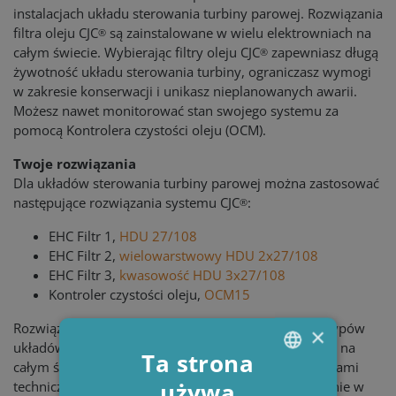
instalacjach układu sterowania turbiny parowej. Rozwiązania
filtra oleju CJC
są zainstalowane w wielu elektrowniach na
®
całym świecie. Wybierając filtry oleju CJC
zapewniasz długą
®
żywotność układu sterowania turbiny, ograniczasz wymogi
w zakresie konserwacji i unikasz nieplanowanych awarii.
Możesz nawet monitorować stan swojego systemu za
pomocą Kontrolera czystości oleju (OCM).
Twoje rozwiązania
Dla układów sterowania turbiny parowej można zastosować
następujące rozwiązania systemu CJC
:
®
EHC Filtr 1,
HDU 27/108
EHC Filtr 2,
wielowarstwowy HDU 2x27/108
EHC Filtr 3,
kwasowość HDU 3x27/108
Kontroler czystości oleju,
OCM15
Rozwiązania systemowe CJC
pasują do wszystkich typów
®
×
układów sterowania turbin. I możemy jest dostarczyć na
Ta strona
całym świecie. Dzięki bliskiej współpracy z organizacjami
używa
technicznymi pomagamy wybrać najlepsze rozwiązanie w
ENGLISH