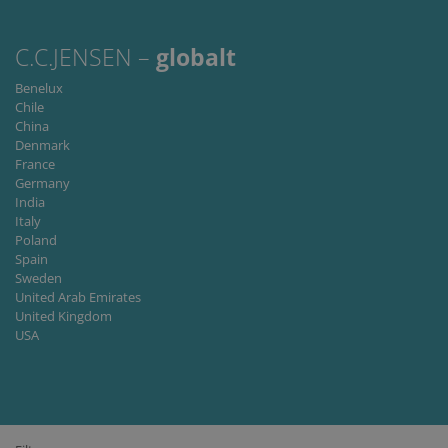
preferenc
It is
necessary
for Cookie
C.C.JENSEN –
globalt
Script.co
cookie
Benelux
banner to
work
Chile
properly.
China
Denmark
Storage declaration
France
Germany
Storage
Name
Description
India
type
Italy
lastExternalReferrer
Local
Poland
storage
Spain
lastExternalReferrerTime
Local
Sweden
storage
United Arab Emirates
United Kingdom
USA
Provider
Name
/
Expiration
Description
Provider /
Domain
Name
Expiration
Description
Domain