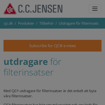
cjc.dk
Produkter
Tillbehör
Utdragare för filterinsats
Subscribe for CJC® e-news
utdragare
för
filterinsatser
Med CJC
utdragare för filterinsatser är det enkelt att byta
®
våra filterinsatser.
CJC
filterinsatser har hög smutskapacitet och används för
®