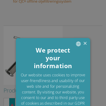
för CJC
offline oljefiltreringssystem
®
×
We protect
your
ENGLISH
information
DANISH
POLISH
Our website uses cookies to improve
user-friendliness and usability of our
SPANISH
web site and for personalizing
FRENCH
Produktblad
content. By visiting our website, you
consent to our and to third party use
of cookies as described in our GDPR