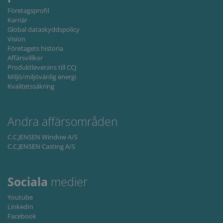
Strictly necessary
Performance
Företagsprofil
Karriär
Targeting
Functionality
Global dataskyddspolicy
Vision
Strictly necessary cookies allow core website
functionality such as user login and account
Företagets historia
management. The website cannot be used
Affärsvillkor
properly without strictly necessary cookies.
Produktleverans till CCJ
Miljö/miljövänlig energi
Provider /
Name
Expiration
Descripti
Kvalitetssäkring
Domain
li_gc
6 months
Used to
LinkedIn
store gues
Corporation
consent t
.linkedin.com
Andra affärsområden
the use of
cookies fo
non-
C.C.JENSEN Window A/S
essential
C.C.JENSEN Casting A/S
purposes
CookieScriptConsent
1 month
This cooki
CookieScript
is used by
www.cjc.dk
Cookie-
Sociala
medier
Script.co
service to
Youtube
remembe
visitor
LinkedIn
cookie
Facebook
consent