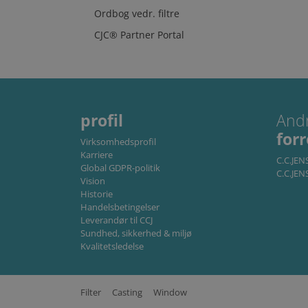
Ordbog vedr. filtre
Absolut nødvendige cookie
CJC® Partner Portal
kan ikke bruges korrekt ud
U
Navn
li_gc
L
C
.
profil
And
CookieScriptConsent
C
for
w
Virksomhedsprofil
Karriere
C.C.JE
Global GDPR-politik
Storage declaration
C.C.JEN
Vision
Navn
Historie
Handelsbetingelser
lastExternalReferrer
Leverandør til CCJ
Sundhed, sikkerhed & miljø
lastExternalReferrerTim
Kvalitetsledelse
Udby
Filter
Casting
Window
Navn
Udbyder /
/
Navn
Domæne
Dom