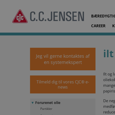
BÆREDYGTI
CAREER
K
cjc.dk
LÆR MERE
Forurenet olie
Ilt/luft
il
Jeg vil gerne kontaktes af
en systemekspert
Ilt og
olieko
Tilmeld dig til vores CJC® e-
mangel
news
papiri
De neg
Forurenet olie
medfør
Partikler
reduce