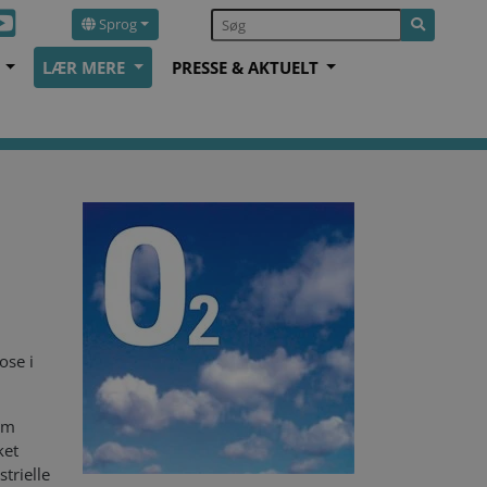
Sprog
S
LÆR MERE
PRESSE & AKTUELT
ose i
som
ket
trielle