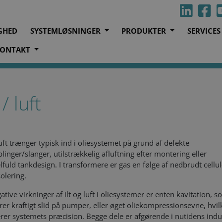
GHED
SYSTEMLØSNINGER
PRODUKTER
SERVICE
ONTAKT
t
/ luft
 luft trænger typisk ind i oliesystemet på grund af defekte
blinger/slanger, utilstrækkelig afluftning efter montering eller
fuld tankdesign. I transformere er gas en følge af nedbrudt cellul
solering.
ative virkninger af ilt og luft i oliesystemer er enten kavitation, 
er kraftigt slid på pumper, eller øget oliekompressionsevne, hvil
rer systemets præcision. Begge dele er afgørende i nutidens indus