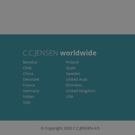
dministration. Hjemmesiden
on-essential purposes
C.C.JENSEN
worldwide
ember visitor cookie
.com cookie banner to work
Benelux
Poland
Chile
Spain
China
Sweden
Denmark
United Arab
Beskrivelse
France
Emirates
Germany
United Kingdom
Indien
USA
Italy
© Copyright 2026 C.C.JENSEN A/S