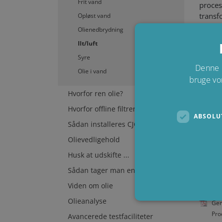
Frit vand
proces
transf
Opløst vand
transf
Olienedbrydning
Ilt/luft
Løsnin
Syre
CJC
Va
®
Denne 
Olie i vand
eller g
bruge vo
Hvorfor ren olie?
Hvorfor offline filtrering?
ABSOLU
Lær, 
Sådan installeres CJC Oliefiltre
down
Olievedligehold
Dam
Husk at udskifte ...
Kra
Sådan tager man en olieprøve
Viden om olie
Kunde
Olieanalyse
Gen
Pro
Avancerede testfaciliteter