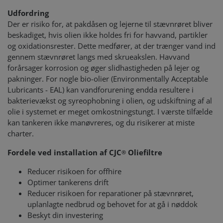
Udfordring
Der er risiko for, at pakdåsen og lejerne til stævnrøret bliver
beskadiget, hvis olien ikke holdes fri for havvand, partikler
og oxidationsrester. Dette medfører, at der trænger vand ind
gennem stævnrøret langs med skrueakslen. Havvand
forårsager korrosion og øger slidhastigheden på lejer og
pakninger. For nogle bio-olier (Environmentally Acceptable
Lubricants - EAL) kan vandforurening endda resultere i
bakterievækst og syreophobning i olien, og udskiftning af al
olie i systemet er meget omkostningstungt. I værste tilfælde
kan tankeren ikke manøvreres, og du risikerer at miste
charter
.
Fordele ved installation af CJC
Oliefiltre
®
Reducer risikoen for offhire
Optimer tankerens drift
Reducer risikoen for reparationer på stævnrøret,
uplanlagte nedbrud og behovet for at gå i nøddok
Beskyt din investering