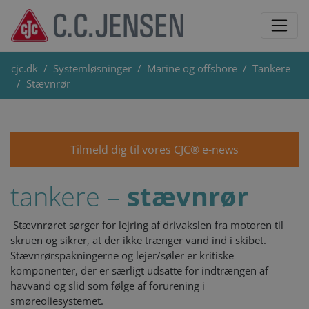
cjc.dk
Systemløsninger
Marine og offshore
Tankere
Stævnrør
Tilmeld dig til vores CJC® e-news
tankere –
stævnrør
Stævnrøret sørger for lejring af drivakslen fra motoren til
skruen og sikrer, at der ikke trænger vand ind i skibet.
Stævnrørspakningerne og lejer/søler er kritiske
komponenter, der er særligt udsatte for indtrængen af
havvand og slid som følge af forurening i
smøreoliesystemet.