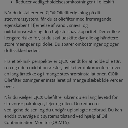
Reducer vedligeholdelsesomkostninger til olieskift
Når du installerer en CJC® Oliefilterløsning på dit
stævnrørssystem, får du et oliefilter med fremragende
egenskaber til fjernelse af vand-, snavs- og
oxidationsrester og den højeste snavskapacitet. Der er ikke
længere risiko for, at du skal udskifte dyr olie og håndtere
store mængder spildolie. Du sparer omkostninger og øger
driftssikkerheden.
Fra et teknisk perspektiv er CJC® kendt for at holde olie tør,
ren og uden oxidationsrester, hvilket er dokumenteret over
en lang årrække og i mange stævnrørsinstallationer. CJC®
Oliefilterløsninger er installeret på mange slæbebåde verden
over.
Når du vælger CJC® Oliefiltre, sikrer du en lang levetid for
stævnrørspakninger, lejer og olien. Du reducerer
vedligeholdelsen, og du undgår uplanlagte nedbrud. Du kan
endda overvåge dit systems tilstand ved hjælp af Oil
Contamination Monitor (OCM15).