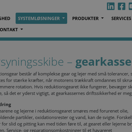
GHED
SYSTEMLØSNINGER
PRODUKTER
SERVICE
ONTAKT
ingsskibe
Gearkasse
rsyningsskibe –
gearkasse
ionsgear består af komplekse gear og lejer med små tolerancer,
es for stærke kræfter, når motorens trækkraft omdannes til skru
mmere rotation. Hvis reduktionsgearet ikke fungerer, bevæger sk
ke, så det er yderst vigtigt, at gearkassernes driftssikkerhed er meg
dring
earene og lejerne i reduktionsgearet smøres med forurenet olie,
ldende partikler, oxidationsrester og vand, kan de svigte. Forskel
for slid og pitting kan med tiden føre til, at gearet eller lejerne b
. Service- og reparationsomkostninger til et havareret