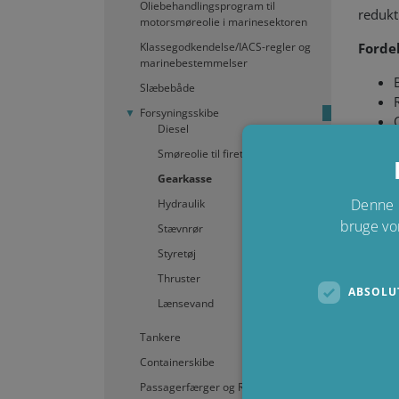
Oliebehandlingsprogram til
redukt
motorsmøreolie i marinesektoren
Klassegodkendelse/IACS-regler og
Fordel
marinebestemmelser
Slæbebåde
Forsyningsskibe
Diesel
Smøreolie til firetaktsmotor
Gearkasse
Når du
Denne 
Hydraulik
omkost
bruge vo
Stævnrør
Fra et
Styretøj
oxidat
Thruster
gearka
ABSOLU
Lænsevand
rederi
Tankere
Når du
vedlig
Containerskibe
endda 
Passagerfærger og RO-RO