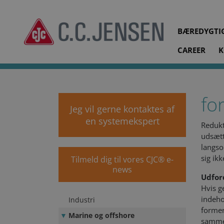
BÆREDYGTI
CAREER
K
cjc.dk
Systemløsninger
Marine og offshore
Forsyn
fo
Jeg vil gerne kontaktes af
en systemekspert
Redukt
udsætt
langso
sig ik
Tilmeld dig til vores CJC® e-
news
Udfor
Hvis g
indeho
Industri
former 
Marine og offshore
sammen