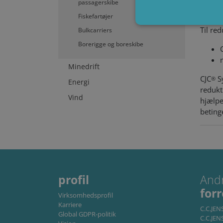
OCM1
passagerskibe
Fiskefartøjer
Dine 
Til re
Bulkcarriers
Borerigge og boreskibe
Absolut nødvendige cookie
Minedrift
kan ikke bruges korrekt ud
CJC
Sy
®
Energi
U
redukt
Navn
Vind
hjælpe
li_gc
L
beting
C
.
CookieScriptConsent
C
w
Storage declaration
profil
And
Navn
for
Virksomhedsprofil
lastExternalReferrer
Karriere
C.C.JE
Global GDPR-politik
lastExternalReferrerTim
C.C.JEN