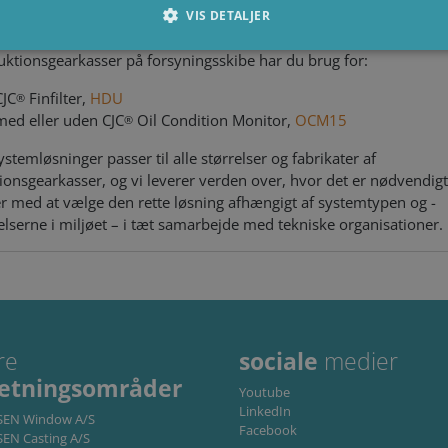
5.
VIS DETALJER
løsninger
duktionsgearkasser på forsyningsskibe har du brug for:
Absolut nødvendige
Ydeevne
Målretning
Funktionalitet
CJC
Finfilter,
HDU
®
med eller uden CJC
Oil Condition Monitor,
OCM15
®
s muliggør hjemmesidens grundlæggende funktionalitet såsom brugerlogin og kontoa
en de absolut nødvendige cookies.
stemløsninger passer til alle størrelser og fabrikater af
dbyder /
ionsgearkasser, og vi leverer verden over, hvor det er nødvendigt
Udløbsdato
Beskrivelse
Domæne
r med at vælge den rette løsning afhængigt af systemtypen og -
6 måneder
Used to store guest consent to the use of cookies for n
inkedIn
elserne i miljøet – i tæt samarbejde med tekniske organisationer.
orporation
linkedin.com
1 måned
This cookie is used by Cookie-Script.com service to rem
ookieScript
consent preferences. It is necessary for Cookie-Script
ww.cjc.dk
properly.
re
sociale
medier
Storage type
retningsområder
Youtube
Local storage
LinkedIn
NSEN Window A/S
Facebook
e
Local storage
SEN Casting A/S