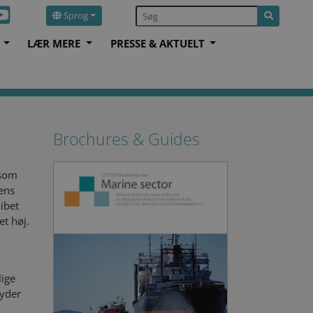
Sprog
S
LÆR MERE
PRESSE & AKTUELT
Brochures & Guides
 som
ens
ibet
et høj.
lige
ryder