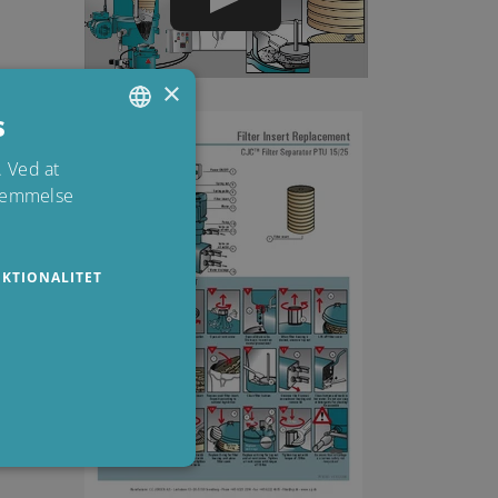
×
s
ENGLISH
 Ved at
stemmelse
DANISH
POLISH
SPANISH
KTIONALITET
FRENCH