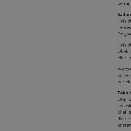
betrag
Sådan
Hvis d
i vore
De give
Hvis du
Oliefi
eller 
Vores 
korrekt
perfekt
Tekni
Origin
snavsk
oliefi
98,7 % 
er stø