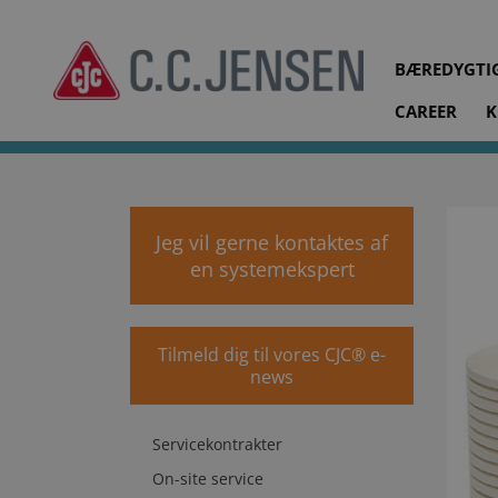
BÆREDYGTI
CAREER
K
cjc.dk
Services
Udskiftning af filterindsatser
Jeg vil gerne kontaktes af
en systemekspert
Tilmeld dig til vores CJC® e-
news
Servicekontrakter
On-site service