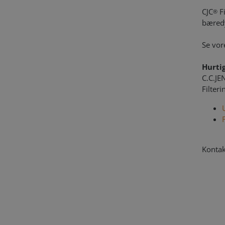
CJC
Fi
®
bæredy
Se vor
Hurti
C.C.JE
Filter
Kontak