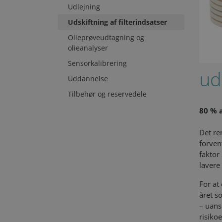
Udlejning
Udskiftning af filterindsatser
Olieprøveudtagning og
olieanalyser
Sensorkalibrering
ud
Uddannelse
Tilbehør og reservedele
80 % a
Det re
forven
faktor
lavere
For at
året s
– uans
risiko