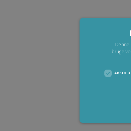
Denne 
bruge vo
ABSOLU