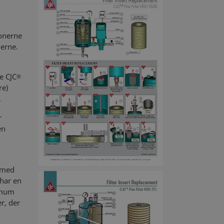
ionerne
nerne.
ne CJC
®
re)
.
r
en
r med
 har en
nimum
er, der