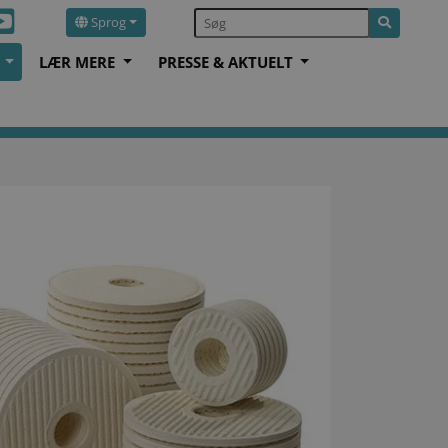
Sprog
S
LÆR MERE
PRESSE & AKTUELT