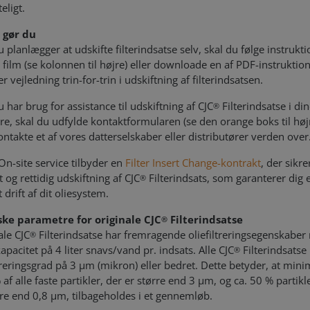
teligt.
 gør du
u planlægger at udskifte filterindsatse selv, skal du følge instrukt
s film (se kolonnen til højre) eller downloade en af PDF-instruktio
r vejledning trin-for-trin i udskiftning af filterindsatsen.
 har brug for assistance til udskiftning af CJC
Filterindsatse i di
®
ltre, skal du udfylde kontaktformularen (se den orange boks til høj
kontakte et af vores datterselskaber eller distributører verden over
On-site service tilbyder en
Filter Insert Change-kontrakt
, der sikre
 og rettidig udskiftning af CJC
Filterindsats, som garanterer dig 
®
 drift af dit oliesystem.
ske parametre for originale CJC
Filterindsatse
®
ale CJC
Filterindsatse har fremragende oliefiltreringsegenskabe
®
apacitet på 4 liter snavs/vand pr. indsats. Alle CJC
Filterindsatse
®
ltreringsgrad på 3 µm (mikron) eller bedret. Dette betyder, at mi
af alle faste partikler, der er større end 3 µm, og ca. 50 % partikl
rre end 0,8 µm, tilbageholdes i et gennemløb.