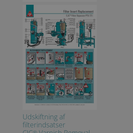
dministration. Hjemmesiden
on-essential purposes
ember visitor cookie
.com cookie banner to work
Beskrivelse
Udskiftning af
filterindsatser
CJC
Varnish Removal
®