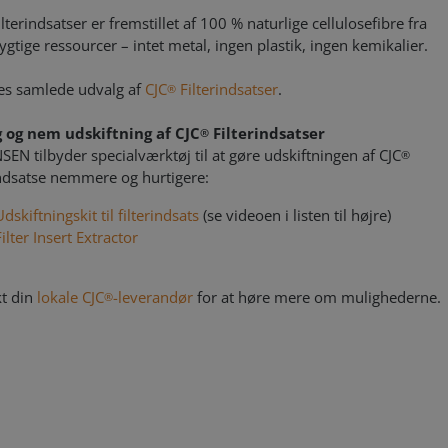
lterindsatser er fremstillet af 100 % naturlige cellulosefibre fra
gtige ressourcer – intet metal, ingen plastik, ingen kemikalier.
es samlede udvalg af
CJC
Filterindsatser
.
®
g og nem udskiftning af CJC
Filterindsatser
®
NSEN tilbyder specialværktøj til at gøre udskiftningen af CJC
®
indsatse nemmere og hurtigere:
Udskiftningskit til filterindsats
(se videoen i listen til højre)
Filter Insert Extractor
t din
lokale CJC
-leverandør
for at høre mere om mulighederne.
®