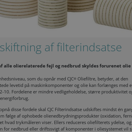
skiftning af filterindsatse
f alle olierelaterede fejl og nedbrud skyldes forurenet olie
nhedsniveau, som du opnår med CJC
Oliefiltre, betyder, at den
®
tede levetid på maskinkomponenter og olie kan forlænges med 
 2-10. Fordelene er mindre vedligeholdelse, større produktivitet o
 energiforbrug.
 opnå disse fordele skal CJC Filterindsatse udskiftes mindst én ga
om følge af ophobede olienedbrydningsprodukter (oxidation, ferni
et hvad trykmåleren viser. Ellers reduceres oliefilterets ydelse, og
en for nedbrud eller driftssvigt af komponenter i oliesystemet vil s