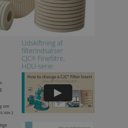
Udskiftning af
filterindsatser
CJC
Finefiltre,
®
HDU-serie:
en
g
ng om
s osv.)
tige