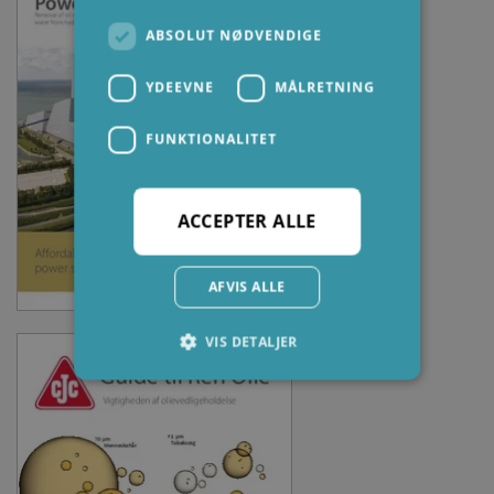
ABSOLUT NØDVENDIGE
YDEEVNE
MÅLRETNING
FUNKTIONALITET
ACCEPTER ALLE
AFVIS ALLE
VIS DETALJER
Absolut nødvendige
Ydeevne
Målretning
Funktionalitet