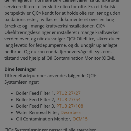
der er egnet til normale serviceintervaller, så du ikke skal
servicere filteret eller skifte olien for ofte. Fra et teknisk
perspektiv er CJC
kendt for at holde olie ren, tør og uden
®
oxidationsrester, hvilket er dokumenteret over en lang
årrække og i mange kraftværksinstallationer. CJC
®
Oliefiltreringsløsninger er installeret i mange kraftværker
verden over, og når du vælger CJC
Oliefiltre, sikrer du en
®
lang levetid for fødepumperne, og du undgår uplanlagte
nedbrud. Og du kan endda fjernovervåge dit systems
tilstand ved hjælp af Oil Contamination Monitor (OCM).
Dine løsninger
Til kedelfødepumper anvendes følgende CJC
®
Systemløsninger:
Boiler Feed Filter 1,
PTU2 27/27
Boiler Feed Filter 2,
PTU3 27/54
Boiler Feed Filter 3,
PTU3 27/108
Water Removal Filter,
Desorbers
Oil Contamination Monitor,
OCM15
CJC
Systemløsninger passer til alle størrelser
®