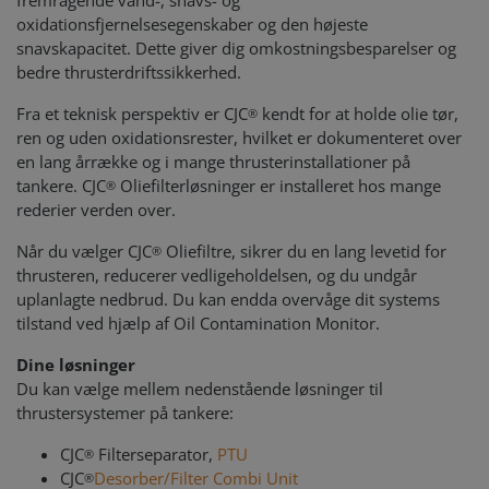
fremragende vand-, snavs- og
oxidationsfjernelsesegenskaber og den højeste
snavskapacitet. Dette giver dig omkostningsbesparelser og
bedre thrusterdriftssikkerhed.
Fra et teknisk perspektiv er CJC
kendt for at holde olie tør,
®
ren og uden oxidationsrester, hvilket er dokumenteret over
en lang årrække og i mange thrusterinstallationer på
tankere. CJC
Oliefilterløsninger er installeret hos mange
®
rederier verden over.
Når du vælger CJC
Oliefiltre, sikrer du en lang levetid for
®
thrusteren, reducerer vedligeholdelsen, og du undgår
uplanlagte nedbrud. Du kan endda overvåge dit systems
tilstand ved hjælp af Oil Contamination Monitor.
Dine løsninger
Du kan vælge mellem nedenstående løsninger til
thrustersystemer på tankere:
CJC
Filterseparator,
PTU
®
CJC
Desorber/Filter Combi Unit
®