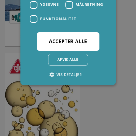
YDEEVNE
MÅLRETNING
FUNKTIONALITET
ACCEPTER ALLE
AFVIS ALLE
VIS DETALJER
Absolut nødvendige
Ydeevne
Målretning
Funktionalitet
Absolut nødvendige cookies muliggør
hjemmesidens grundlæggende funktionalitet
såsom brugerlogin og kontoadministration.
Hjemmesiden kan ikke bruges korrekt uden de