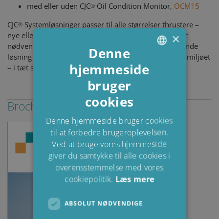
med eller uden CJC
Oil Condition Monitor,
OCM15
®
CJC
Systemløsninger passer til alle størrelser thrustere –
®
nye eller gamle, og vi leverer verden over, hvor det er
×
nødvendigt. Vi hjælper med at vælge den mest passende
Denne
løsning afhængigt af systemtypen og -betingelserne i miljøet
hjemmeside
ENGLISH
– i tæt samarbejde med tekniske organisationer.
bruger
DANISH
cookies
POLISH
Brochures & Guides
SPANISH
Denne hjemmeside bruger cookies
til at forbedre brugeroplevelsen.
FRENCH
Ved at bruge vores hjemmeside
giver du samtykke til alle cookies i
overensstemmelse med vores
cookiepolitik.
Læs mere
ABSOLUT NØDVENDIGE