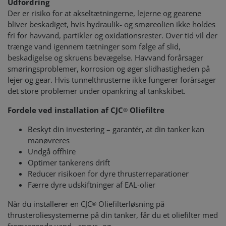
Udfordring
Der er risiko for at akseltætningerne, lejerne og gearene
bliver beskadiget, hvis hydraulik- og smøreolien ikke holdes
fri for havvand, partikler og oxidationsrester. Over tid vil der
trænge vand igennem tætninger som følge af slid,
beskadigelse og skruens bevægelse. Havvand forårsager
smøringsproblemer, korrosion og øger slidhastigheden på
lejer og gear. Hvis tunnelthrusterne ikke fungerer forårsager
det store problemer under opankring af tankskibet.
Fordele ved installation af CJC
Oliefiltre
®
Beskyt din investering – garantér, at din tanker kan
manøvreres
Undgå offhire
Optimer tankerens drift
Reducer risikoen for dyre thrusterreparationer
Færre dyre udskiftninger af EAL-olier
Når du installerer en CJC
Oliefilterløsning på
®
thrusteroliesystemerne på din tanker, får du et oliefilter med