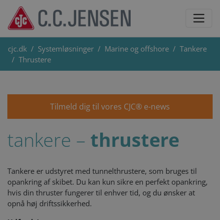
cjc.dk
Systemløsninger
Marine og offshore
Tankere
Thrustere
Tilmeld dig til vores CJC® e-news
tankere –
thrustere
Tankere er udstyret med tunnelthrustere, som bruges til
opankring af skibet. Du kan kun sikre en perfekt opankring,
hvis din thruster fungerer til enhver tid, og du ønsker at
opnå høj driftssikkerhed.