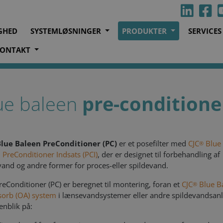
GHED
SYSTEMLØSNINGER
PRODUKTER
SERVICE
ONTAKT
lue Baleen Pre Conditioner
ue baleen
pre-conditione
lue Baleen PreConditioner (PC)
er et posefilter med
CJC
Blue
®
 PreConditioner Indsats (PCI)
, der er designet til forbehandling af
and og andre former for proces-eller spildevand.
eConditioner (PC) er beregnet til montering, foran et
CJC
Blue B
®
sorb (OA) system
i lænsevandsystemer eller andre spildevandsan
nblik på: