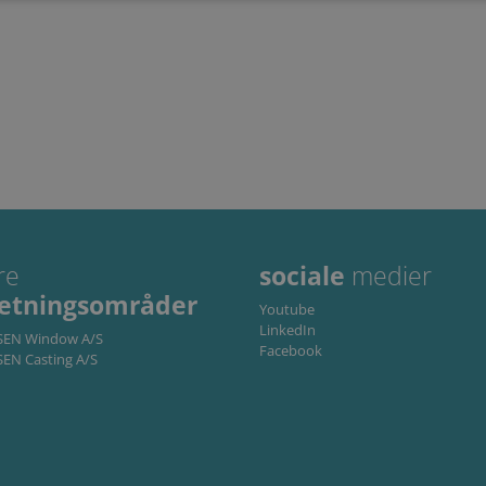
Absolut nødvendige
Ydeevne
Målretning
Funktionalitet
s muliggør hjemmesidens grundlæggende funktionalitet såsom brugerlogin og kontoa
en de absolut nødvendige cookies.
dbyder /
Udløbsdato
Beskrivelse
Domæne
6 måneder
Used to store guest consent to the use of cookies for n
inkedIn
orporation
linkedin.com
1 måned
This cookie is used by Cookie-Script.com service to rem
ookieScript
consent preferences. It is necessary for Cookie-Script
ww.cjc.dk
re
sociale
medier
properly.
retningsområder
Youtube
LinkedIn
NSEN Window A/S
Storage type
Facebook
SEN Casting A/S
Local storage
e
Local storage