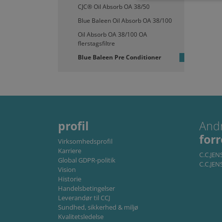
CJC® Oil Absorb OA 38/50
Blue Baleen Oil Absorb OA 38/100
Oil Absorb OA 38/100 OA
Absolut nødvendige cookie
flerstagsfiltre
kan ikke bruges korrekt ud
Blue Baleen Pre Conditioner
U
Navn
li_gc
L
C
.
CookieScriptConsent
C
w
profil
And
for
Virksomhedsprofil
Storage declaration
Karriere
C.C.JE
Navn
Global GDPR-politik
C.C.JEN
Vision
lastExternalReferrer
Historie
lastExternalReferrerTim
Handelsbetingelser
Leverandør til CCJ
Sundhed, sikkerhed & miljø
Kvalitetsledelse