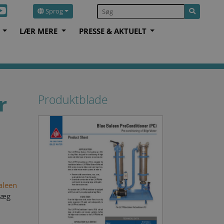
Sprog
S
LÆR MERE
PRESSE & AKTUELT
r
Produktblade
aleen
læg