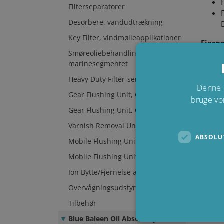
Filterseparatorer
Desorbere, vandudtrækning
Key Filter, vindmølleapplikationer
Fjerne
Smøreoliebehandling til motorer i
Afhæng
marinesegmentet
rene l
kan sl
Heavy Duty Filter-serien
aflæsn
Denne 
Gear Flushing Unit, GFU Multistay
bruge vo
I såda
Gear Flushing Unit, GFU Multistay
Absorb
Varnish Removal Unit, VRU
Som st
ABSOLU
Mobile Flushing Unit, MFU
polypr
Mobile Flushing Unit, MFU
Ion Bytte/Fjernelse af Syre
Overvågningsudstyr
Tilbehør
Blue Baleen Oil Absorb System