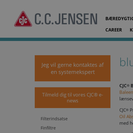
BÆREDYGTI
CAREER
K
cjc.dk
Produkter
Blue Baleen Oil Absorb System
B
bl
Jeg vil gerne kontaktes af
en systemekspert
CJC
B
®
Baleen
Tilmeld dig til vores CJC® e-
lænsev
news
CJC
Pr
®
Oil Ab
Filterindsatse
med he
Finfiltre