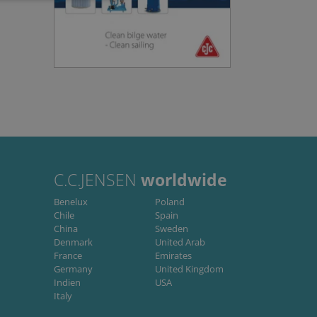
dministration. Hjemmesiden
on-essential purposes
ember visitor cookie
.com cookie banner to work
C.C.JENSEN
worldwide
Benelux
Poland
Chile
Spain
Beskrivelse
China
Sweden
Denmark
United Arab
France
Emirates
Germany
United Kingdom
Indien
USA
Italy