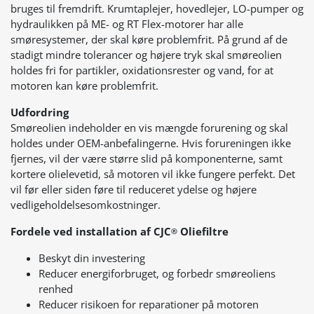
bruges til fremdrift. Krumtaplejer, hovedlejer, LO-pumper og
hydraulikken på ME- og RT Flex-motorer har alle
smøresystemer, der skal køre problemfrit. På grund af de
stadigt mindre tolerancer og højere tryk skal smøreolien
holdes fri for partikler, oxidationsrester og vand, for at
motoren kan køre problemfrit.
Udfordring
Smøreolien indeholder en vis mængde forurening og skal
holdes under OEM-anbefalingerne. Hvis forureningen ikke
fjernes, vil der være større slid på komponenterne, samt
kortere olielevetid, så motoren vil ikke fungere perfekt. Det
vil før eller siden føre til reduceret ydelse og højere
vedligeholdelsesomkostninger.
Fordele ved installation af CJC
Oliefiltre
®
Beskyt din investering
Reducer energiforbruget, og forbedr smøreoliens
renhed
Reducer risikoen for reparationer på motoren