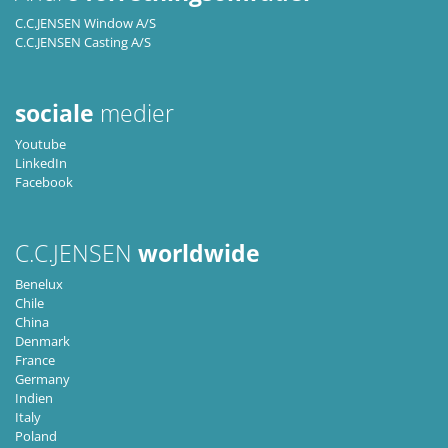
C.C.JENSEN Window A/S
C.C.JENSEN Casting A/S
sociale
medier
Youtube
LinkedIn
Facebook
C.C.JENSEN
worldwide
Benelux
Chile
China
Denmark
France
Germany
Indien
Italy
Poland