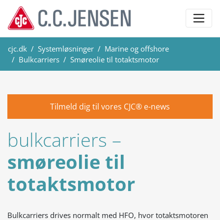
cjc.dk
Systemløsninger
Marine og offshore
Bulkcarriers
Smøreolie til totaktsmotor
Tilmeld dig til vores CJC® e-news
bulkcarriers –
smøreolie til
totaktsmotor
Bulkcarriers
drives normalt med HFO, hvor totaktsmotoren