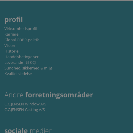
måned
is used by
cookie for
Google
sharing the
Analytics to
content of the
persist
website via
profil
session
social media.
state.
lidc
1 dag
This is a
Microsoft
Virksomhedsprofil
Microsoft
Corporation
Karriere
MSN 1st party
.linkedin.com
Global GDPR-politik
cookie that
ensures the
Vision
proper
Historie
functioning of
this website.
Handelsbetingelser
Leverandør til CCJ
Sundhed, sikkerhed & miljø
Kvalitetsledelse
Andre
forretningsområder
C.C.JENSEN Window A/S
C.C.JENSEN Casting A/S
sociale
medier