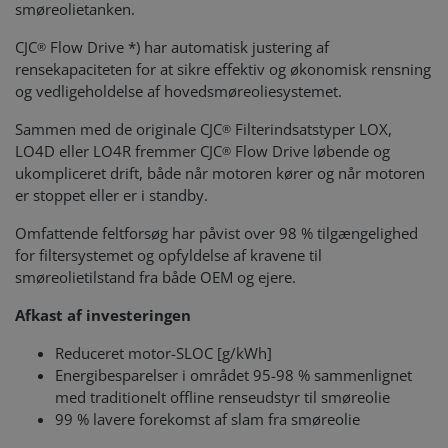
smøreolietanken.
CJC
Flow Drive *) har automatisk justering af
®
rensekapaciteten for at sikre effektiv og økonomisk rensning
og vedligeholdelse af hovedsmøreoliesystemet.
Sammen med de originale CJC
Filterindsatstyper LOX,
®
LO4D eller LO4R fremmer CJC
Flow Drive løbende og
®
ukompliceret drift, både når motoren kører og når motoren
er stoppet eller er i standby.
Omfattende feltforsøg har påvist over 98 % tilgængelighed
for filtersystemet og opfyldelse af kravene til
smøreolietilstand fra både OEM og ejere.
Afkast af investeringen
Reduceret motor-SLOC [g/kWh]
Energibesparelser i området 95-98 % sammenlignet
med traditionelt offline renseudstyr til smøreolie
99 % lavere forekomst af slam fra smøreolie