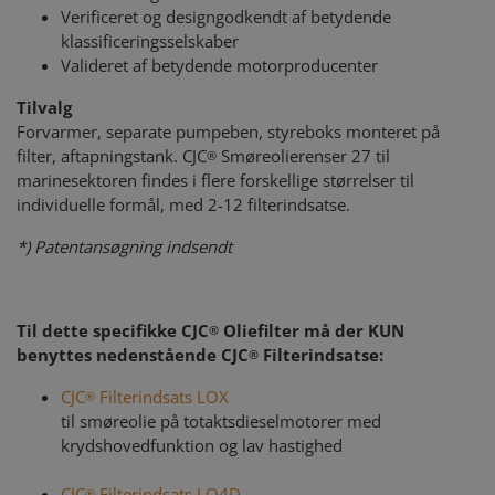
Verificeret og designgodkendt af betydende
klassificeringsselskaber
Valideret af betydende motorproducenter
Tilvalg
Forvarmer, separate pumpeben, styreboks monteret på
filter, aftapningstank. CJC
Smøreolierenser 27 til
®
marinesektoren findes i flere forskellige størrelser til
individuelle formål, med 2-12 filterindsatse.
*) Patentansøgning indsendt
Til dette specifikke CJC
Oliefilter må der KUN
®
benyttes nedenstående CJC
Filterindsatse:
®
CJC
Filterindsats LOX
®
til smøreolie på totaktsdieselmotorer med
krydshovedfunktion og lav hastighed
CJC
Filterindsats LO4D
®