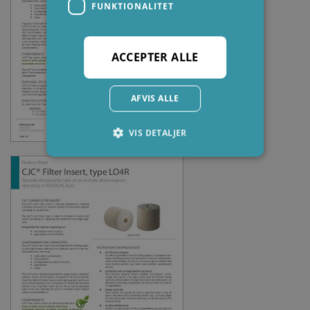
FUNKTIONALITET
ACCEPTER ALLE
AFVIS ALLE
VIS DETALJER
Absolut nødvendige
Ydeevne
Målretning
Funktionalitet
Absolut nødvendige cookies muliggør
hjemmesidens grundlæggende funktionalitet
såsom brugerlogin og kontoadministration.
Hjemmesiden kan ikke bruges korrekt uden de
absolut nødvendige cookies.
Udbyder /
Navn
Udløbsdato
Beskrive
Domæne