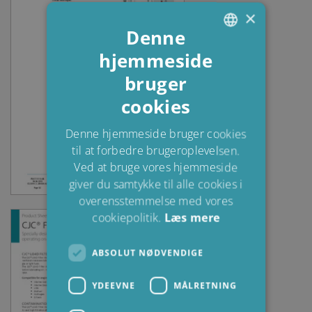
×
Denne
hjemmeside
ENGLISH
bruger
DANISH
cookies
POLISH
SPANISH
Denne hjemmeside bruger cookies
til at forbedre brugeroplevelsen.
FRENCH
Ved at bruge vores hjemmeside
giver du samtykke til alle cookies i
overensstemmelse med vores
cookiepolitik.
Læs mere
ABSOLUT NØDVENDIGE
YDEEVNE
MÅLRETNING