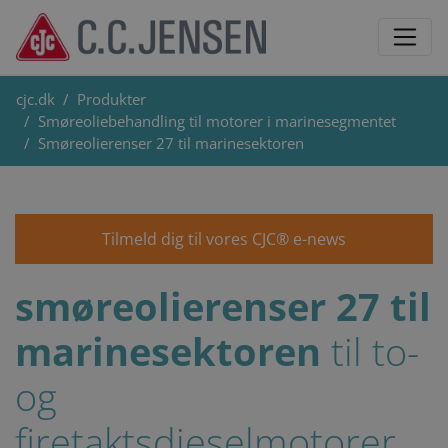
cjc.dk
Produkter
Smøreoliebehandling til motorer i marinesegmentet
Smøreolierenser 27 til marinesektoren
Tilmeld dig til vores CJC® e-news
smøreolierenser
27 til
marinesektoren
til to-
og
firetaktsdieselmotorer