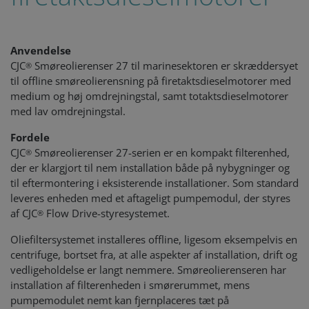
Anvendelse
CJC
Smøreolierenser 27 til marinesektoren er skræddersyet
®
til offline smøreolierensning på firetaktsdieselmotorer med
medium og høj omdrejningstal, samt totaktsdieselmotorer
med lav omdrejningstal.
Fordele
CJC
Smøreolierenser 27-serien er en kompakt filterenhed,
®
der er klargjort til nem installation både på nybygninger og
til eftermontering i eksisterende installationer. Som standard
leveres enheden med et aftageligt pumpemodul, der styres
af CJC
Flow Drive-styresystemet.
®
Oliefiltersystemet installeres offline, ligesom eksempelvis en
centrifuge, bortset fra, at alle aspekter af installation, drift og
vedligeholdelse er langt nemmere. Smøreolierenseren har
installation af filterenheden i smørerummet, mens
pumpemodulet nemt kan fjernplaceres tæt på